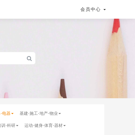
会员中心
具-电器
基建-施工-地产-物业
培训-科研
运动-健身-体育-器材