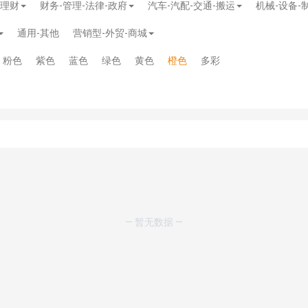
-理财
财务-管理-法律-政府
汽车-汽配-交通-搬运
机械-设备-
通用-其他
营销型-外贸-商城
粉色
紫色
蓝色
绿色
黄色
橙色
多彩
模板
》
免费
模板
》
免费
— 暂无数据 —
20.00
务多用途网站模板
》
￥39.90
》
免费