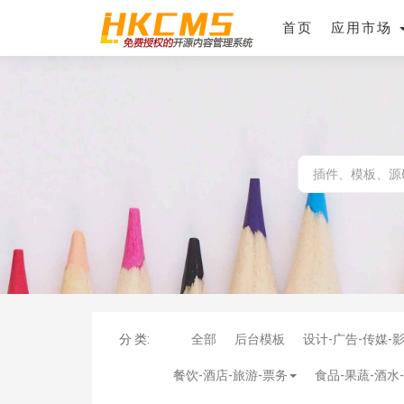
首页
应用市场
分 类:
全部
后台模板
设计-广告-传媒-
餐饮-酒店-旅游-票务
食品-果蔬-酒水