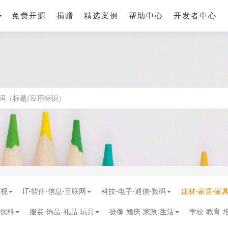
免费开源
捐赠
精选案例
帮助中心
开发者中心
影视
IT-软件-信息-互联网
科技-电子-通信-数码
建材-家居-家
-饮料
服装-饰品-礼品-玩具
摄像-婚庆-家政-生活
学校-教育-