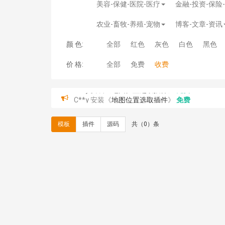
美容-保健-医院-医疗
金融-投资-保险
农业-畜牧-养殖-宠物
博客-文章-资讯
颜 色:
全部
红色
灰色
白色
黑色
价 格:
全部
免费
收费
C**y 安装《
地图位置选取插件
》
免费
hk****08 安装《
Prism代码高亮插件
》
免费
hk****08 安装《
访客统计
》
免费
模板
插件
源码
共（0）条
hk****08 安装《
一键生成应用
》
免费
hk****08 安装《
禁止IP访问
》
免费
hk****80 安装《
响应式多语言企业公司简单通用
hk****80 安装《
响应式多语言企业公司简单通用
碧**天 安装《
文章采集插件（支持多模型）
》
￥
hk****70 安装《
地图位置选取插件
》
免费
hk****70 安装《
sitemaps站点地图
》
免费
hk****28 安装《
Technoai科技人工智能IT服
鸾**月 安装《
文件预览
》
￥9.90
C**y 安装《
响应式多语言白色主题通用企业站