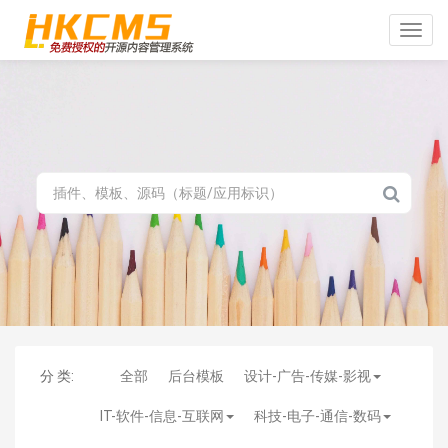
Toggle
naviga
分 类:
全部
后台模板
设计-广告-传媒-影视
IT-软件-信息-互联网
科技-电子-通信-数码