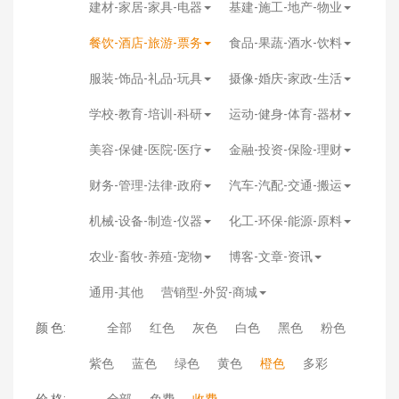
建材-家居-家具-电器
基建-施工-地产-物业
餐饮-酒店-旅游-票务
食品-果蔬-酒水-饮料
服装-饰品-礼品-玩具
摄像-婚庆-家政-生活
学校-教育-培训-科研
运动-健身-体育-器材
美容-保健-医院-医疗
金融-投资-保险-理财
财务-管理-法律-政府
汽车-汽配-交通-搬运
机械-设备-制造-仪器
化工-环保-能源-原料
农业-畜牧-养殖-宠物
博客-文章-资讯
通用-其他
营销型-外贸-商城
颜 色:
全部
红色
灰色
白色
黑色
粉色
紫色
蓝色
绿色
黄色
橙色
多彩