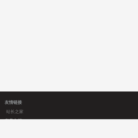
hk****82 安装《
响应式多语言会计机构模板
》
免费
hk****82 安装《
响应式多语言文化传媒模板
》
免费
hk****71 安装《
响应式大气家居公司模板
》
￥10.00
友情链接
站长之家
产品文档
使用手册
标签生成器
应用文档