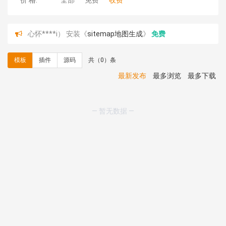
价 格:
全部
免费
收费
心怀****i） 安装《
sitemap地图生成
》
免费
C**y 安装《
地图位置选取插件
》
免费
C**y 安装《
地图位置选取插件
》
免费
模板
插件
源码
共（0）条
hk****08 安装《
Prism代码高亮插件
》
免费
hk****08 安装《
访客统计
》
免费
最新发布
最多浏览
最多下载
hk****08 安装《
一键生成应用
》
免费
hk****08 安装《
禁止IP访问
》
免费
hk****80 安装《
响应式多语言企业公司简单通用模板
》
— 暂无数据 —
免费
hk****80 安装《
响应式多语言企业公司简单通用模板
》
免费
碧**天 安装《
文章采集插件（支持多模型）
》
￥20.00
hk****70 安装《
地图位置选取插件
》
免费
hk****70 安装《
sitemaps站点地图
》
免费
hk****28 安装《
Technoai科技人工智能IT服务多用途网
站模板
》
￥39.90
鸾**月 安装《
文件预览
》
￥9.90
C**y 安装《
响应式多语言白色主题通用企业站
》
免费
C**y 安装《
双语言响应式科技通用模板
》
免费
C**y 安装《
双语言响应式科技通用模板
》
免费