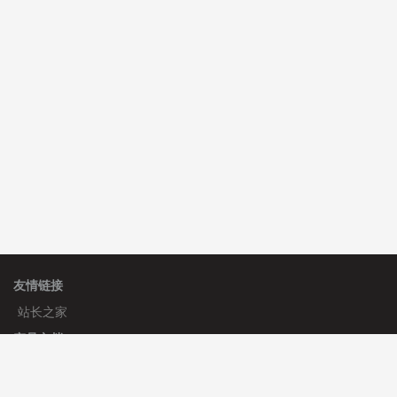
心怀****i） 安装《
sitemap地图生成
》
免费
C**y 安装《
地图位置选取插件
》
免费
C**y 安装《
地图位置选取插件
》
免费
hk****08 安装《
Prism代码高亮插件
》
免费
友情链接
站长之家
产品文档
使用手册
标签生成器
应用文档
更新日志
官方帮助