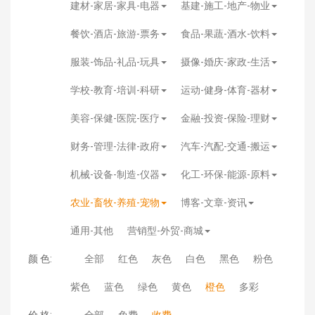
建材-家居-家具-电器
基建-施工-地产-物业
餐饮-酒店-旅游-票务
食品-果蔬-酒水-饮料
服装-饰品-礼品-玩具
摄像-婚庆-家政-生活
学校-教育-培训-科研
运动-健身-体育-器材
美容-保健-医院-医疗
金融-投资-保险-理财
财务-管理-法律-政府
汽车-汽配-交通-搬运
机械-设备-制造-仪器
化工-环保-能源-原料
农业-畜牧-养殖-宠物
博客-文章-资讯
通用-其他
营销型-外贸-商城
颜 色:
全部
红色
灰色
白色
黑色
粉色
紫色
蓝色
绿色
黄色
橙色
多彩