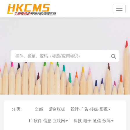
Toggle
naviga
分 类:
全部
后台模板
设计-广告-传媒-影视
IT-软件-信息-互联网
科技-电子-通信-数码