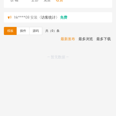
价 格:
全部
免费
收费
hk****08 安装《
访客统计
》
免费
hk****08 安装《
一键生成应用
》
免费
hk****08 安装《
禁止IP访问
》
免费
模板
插件
源码
共（0）条
hk****80 安装《
响应式多语言企业公司简单通用模板
》
免费
最新发布
最多浏览
最多下载
hk****80 安装《
响应式多语言企业公司简单通用模板
》
免费
碧**天 安装《
文章采集插件（支持多模型）
》
￥20.00
— 暂无数据 —
hk****70 安装《
地图位置选取插件
》
免费
hk****70 安装《
sitemaps站点地图
》
免费
hk****28 安装《
Technoai科技人工智能IT服务多用途网
站模板
》
￥39.90
鸾**月 安装《
文件预览
》
￥9.90
C**y 安装《
响应式多语言白色主题通用企业站
》
免费
C**y 安装《
双语言响应式科技通用模板
》
免费
C**y 安装《
双语言响应式科技通用模板
》
免费
C**y 安装《
双语言响应式科技通用模板
》
免费
C**y 安装《
双语言响应式科技通用模板
》
免费
C**y 安装《
双语言响应式收缩导航式建筑行业模板
》
免
费