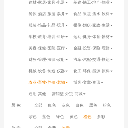
建材-家居-家具-电器
基建-施工-地产-物业
餐饮-酒店-旅游-票务
食品-果蔬-酒水-饮料
服装-饰品-礼品-玩具
摄像-婚庆-家政-生活
学校-教育-培训-科研
运动-健身-体育-器材
美容-保健-医院-医疗
金融-投资-保险-理财
财务-管理-法律-政府
汽车-汽配-交通-搬运
机械-设备-制造-仪器
化工-环保-能源-原料
农业-畜牧-养殖-宠物
博客-文章-资讯
通用-其他
营销型-外贸-商城
颜 色:
全部
红色
灰色
白色
黑色
粉色
紫色
蓝色
绿色
黄色
橙色
多彩