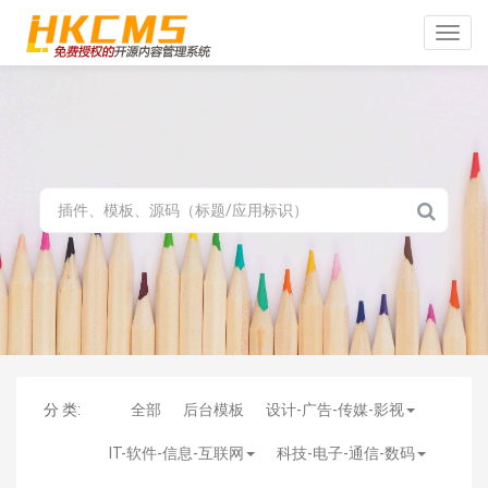
Toggle
naviga
分 类:
全部
后台模板
设计-广告-传媒-影视
IT-软件-信息-互联网
科技-电子-通信-数码