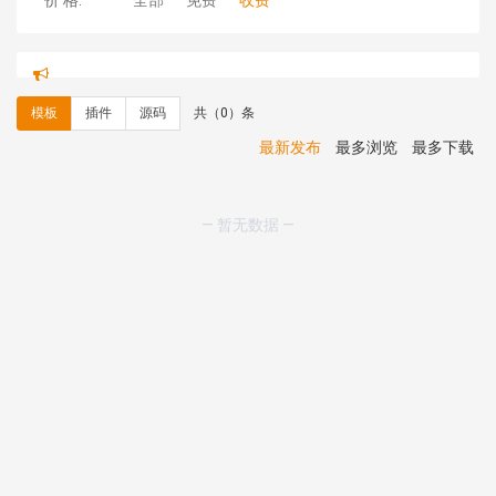
价 格:
全部
免费
收费
hk****71 安装《
响应式大气家居公司模板
》
￥10.00
心怀****i） 安装《
sitemap地图生成
》
免费
C**y 安装《
地图位置选取插件
》
免费
模板
插件
源码
共（0）条
C**y 安装《
地图位置选取插件
》
免费
hk****08 安装《
Prism代码高亮插件
》
免费
最新发布
最多浏览
最多下载
hk****08 安装《
访客统计
》
免费
hk****08 安装《
一键生成应用
》
免费
hk****08 安装《
禁止IP访问
》
免费
— 暂无数据 —
hk****80 安装《
响应式多语言企业公司简单通用模板
》
免费
hk****80 安装《
响应式多语言企业公司简单通用模板
》
免费
碧**天 安装《
文章采集插件（支持多模型）
》
￥20.00
hk****70 安装《
地图位置选取插件
》
免费
hk****70 安装《
sitemaps站点地图
》
免费
hk****28 安装《
Technoai科技人工智能IT服务多用途网
站模板
》
￥39.90
鸾**月 安装《
文件预览
》
￥9.90
C**y 安装《
响应式多语言白色主题通用企业站
》
免费
C**y 安装《
双语言响应式科技通用模板
》
免费