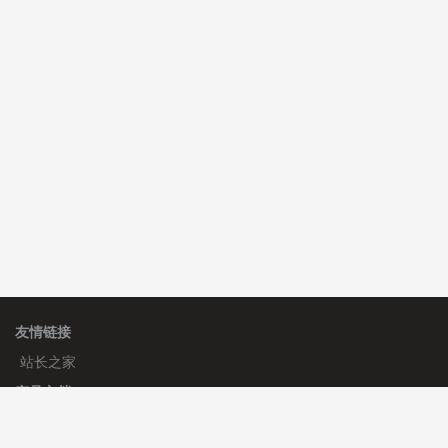
C**y 安装《
双语言响应式科技通用模板
》
免费
hk****82 安装《
响应式多语言会计机构模板
》
免费
hk****82 安装《
响应式多语言文化传媒模板
》
免费
友情链接
站长之家
产品文档
使用手册
标签生成器
应用文档