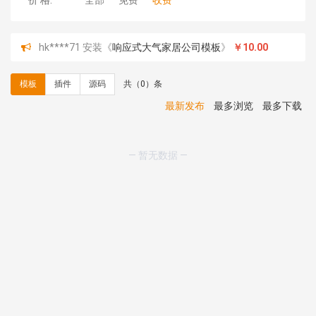
价 格:
全部
免费
收费
hk****71 安装《
响应式大气家居公司模板
》
￥10.00
心怀****i） 安装《
sitemap地图生成
》
免费
C**y 安装《
地图位置选取插件
》
免费
模板
插件
源码
共（0）条
C**y 安装《
地图位置选取插件
》
免费
hk****08 安装《
Prism代码高亮插件
》
免费
最新发布
最多浏览
最多下载
hk****08 安装《
访客统计
》
免费
hk****08 安装《
一键生成应用
》
免费
hk****08 安装《
禁止IP访问
》
免费
— 暂无数据 —
hk****80 安装《
响应式多语言企业公司简单通用模板
》
免费
hk****80 安装《
响应式多语言企业公司简单通用模板
》
免费
碧**天 安装《
文章采集插件（支持多模型）
》
￥20.00
hk****70 安装《
地图位置选取插件
》
免费
hk****70 安装《
sitemaps站点地图
》
免费
hk****28 安装《
Technoai科技人工智能IT服务多用途网
站模板
》
￥39.90
鸾**月 安装《
文件预览
》
￥9.90
C**y 安装《
响应式多语言白色主题通用企业站
》
免费
C**y 安装《
双语言响应式科技通用模板
》
免费