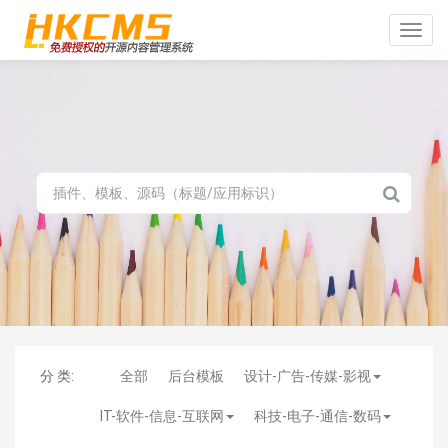
Toggle
naviga
分 类:
全部
后台模板
设计-广告-传媒-影视
IT-软件-信息-互联网
科技-电子-通信-数码