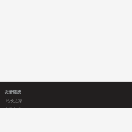
C**y 安装《
双语言响应式科技通用模板
》
免费
hk****82 安装《
响应式多语言会计机构模板
》
免费
hk****82 安装《
响应式多语言文化传媒模板
》
免费
友情链接
站长之家
产品文档
使用手册
标签生成器
应用文档
更新日志
官方帮助