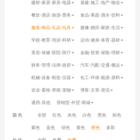
建材-家居-家具-电器
基建-施工-地产-物业
餐饮-酒店-旅游-票务
食品-果蔬-酒水-饮料
服装-饰品-礼品-玩具
摄像-婚庆-家政-生活
学校-教育-培训-科研
运动-健身-体育-器材
美容-保健-医院-医疗
金融-投资-保险-理财
财务-管理-法律-政府
汽车-汽配-交通-搬运
机械-设备-制造-仪器
化工-环保-能源-原料
农业-畜牧-养殖-宠物
博客-文章-资讯
通用-其他
营销型-外贸-商城
颜 色:
全部
红色
灰色
白色
黑色
粉色
紫色
蓝色
绿色
黄色
橙色
多彩