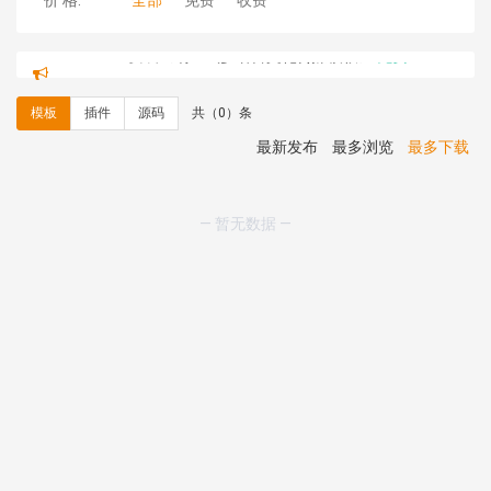
价 格:
全部
免费
收费
hk****82 安装《
响应式多语言文化传媒模板
》
免费
hk****71 安装《
响应式大气家居公司模板
》
￥10.00
心怀****i） 安装《
sitemap地图生成
》
免费
模板
插件
源码
共（0）条
C**y 安装《
地图位置选取插件
》
免费
C**y 安装《
地图位置选取插件
》
免费
最新发布
最多浏览
最多下载
hk****08 安装《
Prism代码高亮插件
》
免费
hk****08 安装《
访客统计
》
免费
hk****08 安装《
一键生成应用
》
免费
— 暂无数据 —
hk****08 安装《
禁止IP访问
》
免费
hk****80 安装《
响应式多语言企业公司简单通用模板
》
免费
hk****80 安装《
响应式多语言企业公司简单通用模板
》
免费
碧**天 安装《
文章采集插件（支持多模型）
》
￥20.00
hk****70 安装《
地图位置选取插件
》
免费
hk****70 安装《
sitemaps站点地图
》
免费
hk****28 安装《
Technoai科技人工智能IT服务多用途网
站模板
》
￥39.90
鸾**月 安装《
文件预览
》
￥9.90
C**y 安装《
响应式多语言白色主题通用企业站
》
免费
C**y 安装《
双语言响应式科技通用模板
》
免费