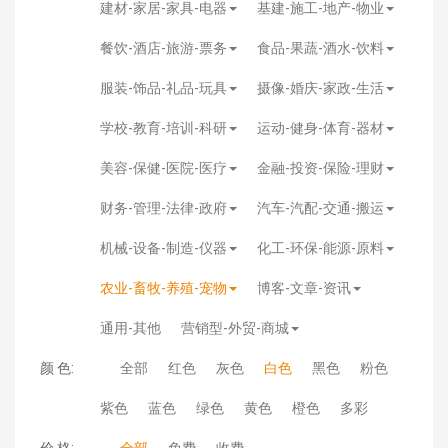
建材-家居-家具-电器
基建-施工-地产-物业
餐饮-酒店-旅游-票务
食品-果蔬-酒水-饮料
服装-饰品-礼品-玩具
摄像-婚庆-家政-生活
学校-教育-培训-科研
运动-健身-体育-器材
美容-保健-医院-医疗
金融-投资-保险-理财
财务-管理-法律-政府
汽车-汽配-交通-搬运
机械-设备-制造-仪器
化工-环保-能源-原料
农业-畜牧-养殖-宠物
博客-文章-资讯
通用-其他
营销型-外贸-商城
颜 色:
全部
红色
灰色
白色
黑色
粉色
紫色
蓝色
绿色
黄色
橙色
多彩