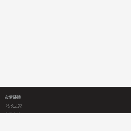
C**y 安装《
双语言响应式科技通用模板
》
免费
hk****82 安装《
响应式多语言会计机构模板
》
免费
友情链接
站长之家
产品文档
使用手册
标签生成器
应用文档