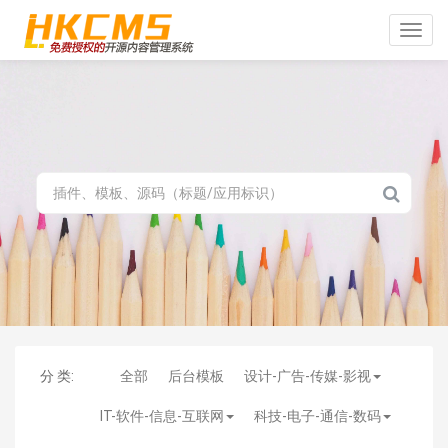
Toggle
naviga
分 类:
全部
后台模板
设计-广告-传媒-影视
IT-软件-信息-互联网
科技-电子-通信-数码