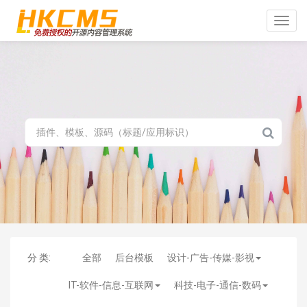
Toggle
naviga
分 类:
全部
后台模板
设计-广告-传媒-影视
IT-软件-信息-互联网
科技-电子-通信-数码