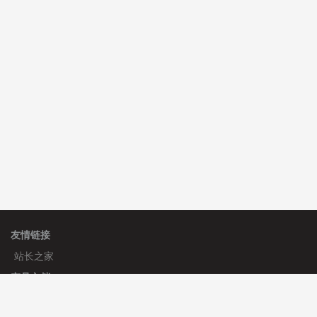
C**y 安装《
双语言响应式科技通用模板
》
免费
hk****82 安装《
响应式多语言会计机构模板
》
免费
hk****82 安装《
响应式多语言文化传媒模板
》
免费
友情链接
站长之家
产品文档
使用手册
标签生成器
应用文档