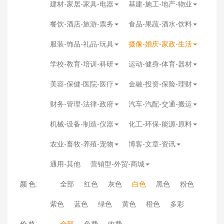
建材-家居-家具-电器
基建-施工-地产-物业
餐饮-酒店-旅游-票务
食品-果蔬-酒水-饮料
服装-饰品-礼品-玩具
摄像-婚庆-家政-生活
学校-教育-培训-科研
运动-健身-体育-器材
美容-保健-医院-医疗
金融-投资-保险-理财
财务-管理-法律-政府
汽车-汽配-交通-搬运
机械-设备-制造-仪器
化工-环保-能源-原料
农业-畜牧-养殖-宠物
博客-文章-资讯
通用-其他
营销型-外贸-商城
颜 色:
全部
红色
灰色
白色
黑色
粉色
紫色
蓝色
绿色
黄色
橙色
多彩