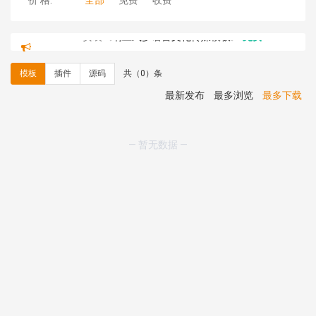
价 格:
全部
免费
收费
hk****71 安装《
响应式大气家居公司模板
》
￥10.00
心怀****i） 安装《
sitemap地图生成
》
免费
C**y 安装《
地图位置选取插件
》
免费
模板
插件
源码
共（0）条
C**y 安装《
地图位置选取插件
》
免费
hk****08 安装《
Prism代码高亮插件
》
免费
最新发布
最多浏览
最多下载
hk****08 安装《
访客统计
》
免费
hk****08 安装《
一键生成应用
》
免费
hk****08 安装《
禁止IP访问
》
免费
— 暂无数据 —
hk****80 安装《
响应式多语言企业公司简单通用模板
》
免费
hk****80 安装《
响应式多语言企业公司简单通用模板
》
免费
碧**天 安装《
文章采集插件（支持多模型）
》
￥20.00
hk****70 安装《
地图位置选取插件
》
免费
hk****70 安装《
sitemaps站点地图
》
免费
hk****28 安装《
Technoai科技人工智能IT服务多用途网
站模板
》
￥39.90
鸾**月 安装《
文件预览
》
￥9.90
C**y 安装《
响应式多语言白色主题通用企业站
》
免费
C**y 安装《
双语言响应式科技通用模板
》
免费