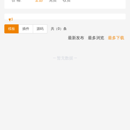
价 格:
全部
免费
收费
hk****80 安装《
响应式多语言企业公司简单通用模板
》
免费
碧**天 安装《
文章采集插件（支持多模型）
》
￥20.00
模板
插件
源码
共（0）条
hk****70 安装《
地图位置选取插件
》
免费
hk****70 安装《
sitemaps站点地图
》
免费
最新发布
最多浏览
最多下载
hk****28 安装《
Technoai科技人工智能IT服务多用途网
站模板
》
￥39.90
鸾**月 安装《
文件预览
》
￥9.90
— 暂无数据 —
C**y 安装《
响应式多语言白色主题通用企业站
》
免费
C**y 安装《
双语言响应式科技通用模板
》
免费
C**y 安装《
双语言响应式科技通用模板
》
免费
C**y 安装《
双语言响应式科技通用模板
》
免费
C**y 安装《
双语言响应式科技通用模板
》
免费
C**y 安装《
双语言响应式收缩导航式建筑行业模板
》
免
费
C**y 安装《
双语言响应式收缩导航式建筑行业模板
》
免
费
C**y 安装《
双语言响应式收缩导航式建筑行业模板
》
免
费
C**y 安装《
双语言响应式收缩导航式建筑行业模板
》
免