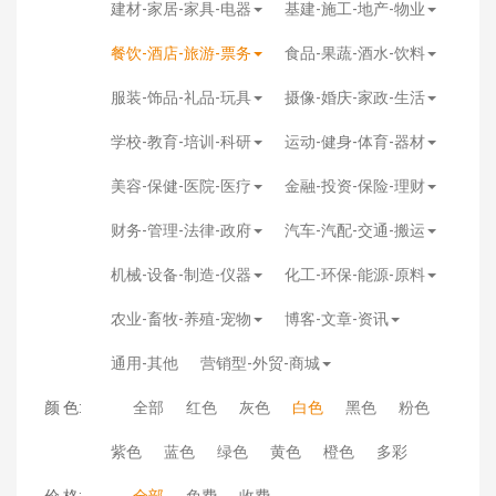
建材-家居-家具-电器
基建-施工-地产-物业
餐饮-酒店-旅游-票务
食品-果蔬-酒水-饮料
服装-饰品-礼品-玩具
摄像-婚庆-家政-生活
学校-教育-培训-科研
运动-健身-体育-器材
美容-保健-医院-医疗
金融-投资-保险-理财
财务-管理-法律-政府
汽车-汽配-交通-搬运
机械-设备-制造-仪器
化工-环保-能源-原料
农业-畜牧-养殖-宠物
博客-文章-资讯
通用-其他
营销型-外贸-商城
颜 色:
全部
红色
灰色
白色
黑色
粉色
紫色
蓝色
绿色
黄色
橙色
多彩