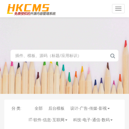
Toggle
naviga
分 类:
全部
后台模板
设计-广告-传媒-影视
IT-软件-信息-互联网
科技-电子-通信-数码