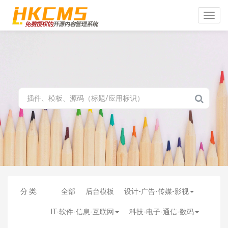
Toggle
naviga
分 类:
全部
后台模板
设计-广告-传媒-影视
IT-软件-信息-互联网
科技-电子-通信-数码