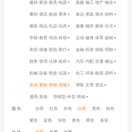
建材-家居-家具-电器
基建-施工-地产-物业
餐饮-酒店-旅游-票务
食品-果蔬-酒水-饮料
服装-饰品-礼品-玩具
摄像-婚庆-家政-生活
学校-教育-培训-科研
运动-健身-体育-器材
美容-保健-医院-医疗
金融-投资-保险-理财
财务-管理-法律-政府
汽车-汽配-交通-搬运
机械-设备-制造-仪器
化工-环保-能源-原料
农业-畜牧-养殖-宠物
博客-文章-资讯
通用-其他
营销型-外贸-商城
颜 色:
全部
红色
灰色
白色
黑色
粉色
紫色
蓝色
绿色
黄色
橙色
多彩