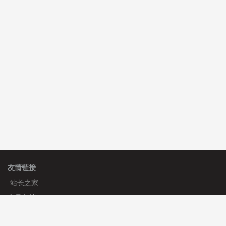
C**y 安装《
双语言响应式科技通用模板
》
免费
hk****82 安装《
响应式多语言会计机构模板
》
免费
hk****82 安装《
响应式多语言文化传媒模板
》
免费
友情链接
站长之家
产品文档
使用手册
标签生成器
应用文档