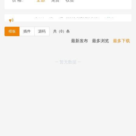
价 格:
全部
免费
收费
hk****71 安装《
响应式大气家居公司模板
》
￥10.00
心怀****i） 安装《
sitemap地图生成
》
免费
C**y 安装《
地图位置选取插件
》
免费
模板
插件
源码
共（0）条
C**y 安装《
地图位置选取插件
》
免费
hk****08 安装《
Prism代码高亮插件
》
免费
最新发布
最多浏览
最多下载
hk****08 安装《
访客统计
》
免费
hk****08 安装《
一键生成应用
》
免费
hk****08 安装《
禁止IP访问
》
免费
— 暂无数据 —
hk****80 安装《
响应式多语言企业公司简单通用模板
》
免费
hk****80 安装《
响应式多语言企业公司简单通用模板
》
免费
碧**天 安装《
文章采集插件（支持多模型）
》
￥20.00
hk****70 安装《
地图位置选取插件
》
免费
hk****70 安装《
sitemaps站点地图
》
免费
hk****28 安装《
Technoai科技人工智能IT服务多用途网
站模板
》
￥39.90
鸾**月 安装《
文件预览
》
￥9.90
C**y 安装《
响应式多语言白色主题通用企业站
》
免费
C**y 安装《
双语言响应式科技通用模板
》
免费