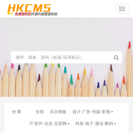
Toggle
naviga
分 类:
全部
后台模板
设计-广告-传媒-影视
IT-软件-信息-互联网
科技-电子-通信-数码