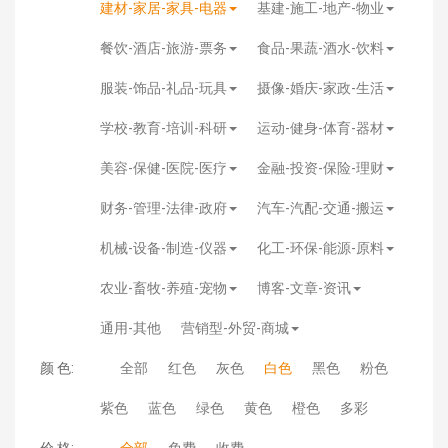
建材-家居-家具-电器
基建-施工-地产-物业
餐饮-酒店-旅游-票务
食品-果蔬-酒水-饮料
服装-饰品-礼品-玩具
摄像-婚庆-家政-生活
学校-教育-培训-科研
运动-健身-体育-器材
美容-保健-医院-医疗
金融-投资-保险-理财
财务-管理-法律-政府
汽车-汽配-交通-搬运
机械-设备-制造-仪器
化工-环保-能源-原料
农业-畜牧-养殖-宠物
博客-文章-资讯
通用-其他
营销型-外贸-商城
颜 色:
全部
红色
灰色
白色
黑色
粉色
紫色
蓝色
绿色
黄色
橙色
多彩