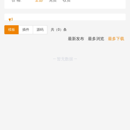
价 格:
全部
免费
收费
hk****71 安装《
响应式大气家居公司模板
》
￥10.00
心怀****i） 安装《
sitemap地图生成
》
免费
C**y 安装《
地图位置选取插件
》
免费
模板
插件
源码
共（0）条
C**y 安装《
地图位置选取插件
》
免费
hk****08 安装《
Prism代码高亮插件
》
免费
最新发布
最多浏览
最多下载
hk****08 安装《
访客统计
》
免费
hk****08 安装《
一键生成应用
》
免费
hk****08 安装《
禁止IP访问
》
免费
— 暂无数据 —
hk****80 安装《
响应式多语言企业公司简单通用模板
》
免费
hk****80 安装《
响应式多语言企业公司简单通用模板
》
免费
碧**天 安装《
文章采集插件（支持多模型）
》
￥20.00
hk****70 安装《
地图位置选取插件
》
免费
hk****70 安装《
sitemaps站点地图
》
免费
hk****28 安装《
Technoai科技人工智能IT服务多用途网
站模板
》
￥39.90
鸾**月 安装《
文件预览
》
￥9.90
C**y 安装《
响应式多语言白色主题通用企业站
》
免费
C**y 安装《
双语言响应式科技通用模板
》
免费