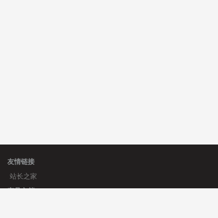
C**y 安装《
双语言响应式科技通用模板
》
免费
hk****82 安装《
响应式多语言会计机构模板
》
免费
hk****82 安装《
响应式多语言文化传媒模板
》
免费
友情链接
站长之家
产品文档
使用手册
标签生成器
应用文档