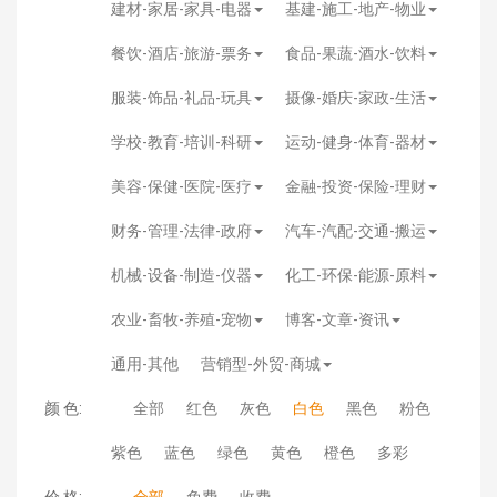
建材-家居-家具-电器
基建-施工-地产-物业
餐饮-酒店-旅游-票务
食品-果蔬-酒水-饮料
服装-饰品-礼品-玩具
摄像-婚庆-家政-生活
学校-教育-培训-科研
运动-健身-体育-器材
美容-保健-医院-医疗
金融-投资-保险-理财
财务-管理-法律-政府
汽车-汽配-交通-搬运
机械-设备-制造-仪器
化工-环保-能源-原料
农业-畜牧-养殖-宠物
博客-文章-资讯
通用-其他
营销型-外贸-商城
颜 色:
全部
红色
灰色
白色
黑色
粉色
紫色
蓝色
绿色
黄色
橙色
多彩