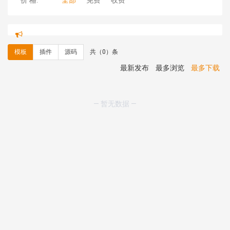
价 格:
全部
免费
收费
hk****71 安装《
响应式大气家居公司模板
》
￥10.00
心怀****i） 安装《
sitemap地图生成
》
免费
C**y 安装《
地图位置选取插件
》
免费
模板
插件
源码
共（0）条
C**y 安装《
地图位置选取插件
》
免费
hk****08 安装《
Prism代码高亮插件
》
免费
最新发布
最多浏览
最多下载
hk****08 安装《
访客统计
》
免费
hk****08 安装《
一键生成应用
》
免费
hk****08 安装《
禁止IP访问
》
免费
— 暂无数据 —
hk****80 安装《
响应式多语言企业公司简单通用模板
》
免费
hk****80 安装《
响应式多语言企业公司简单通用模板
》
免费
碧**天 安装《
文章采集插件（支持多模型）
》
￥20.00
hk****70 安装《
地图位置选取插件
》
免费
hk****70 安装《
sitemaps站点地图
》
免费
hk****28 安装《
Technoai科技人工智能IT服务多用途网
站模板
》
￥39.90
鸾**月 安装《
文件预览
》
￥9.90
C**y 安装《
响应式多语言白色主题通用企业站
》
免费
C**y 安装《
双语言响应式科技通用模板
》
免费