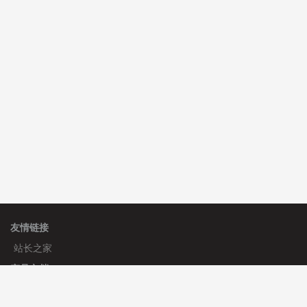
C**y 安装《
双语言响应式科技通用模板
》
免费
hk****82 安装《
响应式多语言会计机构模板
》
免费
hk****82 安装《
响应式多语言文化传媒模板
》
免费
友情链接
站长之家
产品文档
使用手册
标签生成器
应用文档