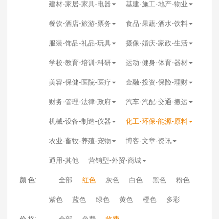
建材-家居-家具-电器
基建-施工-地产-物业
餐饮-酒店-旅游-票务
食品-果蔬-酒水-饮料
服装-饰品-礼品-玩具
摄像-婚庆-家政-生活
学校-教育-培训-科研
运动-健身-体育-器材
美容-保健-医院-医疗
金融-投资-保险-理财
财务-管理-法律-政府
汽车-汽配-交通-搬运
机械-设备-制造-仪器
化工-环保-能源-原料
农业-畜牧-养殖-宠物
博客-文章-资讯
通用-其他
营销型-外贸-商城
颜 色:
全部
红色
灰色
白色
黑色
粉色
紫色
蓝色
绿色
黄色
橙色
多彩