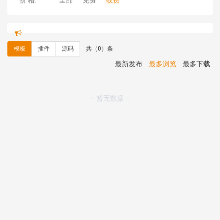
价 格:
全部
免费
收费
理**房 安装《
响应式多语言金融投资主体模板
》
免费
理**房 安装《
响应式多语言蓝色主题通用企业模板
》
免
费
模板
插件
源码
共（0）条
理**房 安装《
响应式多语言文化传媒模板
》
免费
理**房 安装《
响应式多语言会计机构模板
》
免费
最新发布
最多浏览
最多下载
hk****15 安装《
开源日历工具库
》
免费
hk****82 安装《
响应式多语言会计机构模板
》
免费
hk****82 安装《
响应式多语言文化传媒模板
》
免费
— 暂无数据 —
hk****71 安装《
响应式大气家居公司模板
》
￥10.00
心怀****i） 安装《
sitemap地图生成
》
免费
C**y 安装《
地图位置选取插件
》
免费
C**y 安装《
地图位置选取插件
》
免费
hk****08 安装《
Prism代码高亮插件
》
免费
hk****08 安装《
访客统计
》
免费
hk****08 安装《
一键生成应用
》
免费
hk****08 安装《
禁止IP访问
》
免费
hk****80 安装《
响应式多语言企业公司简单通用模板
》
免费
hk****80 安装《
响应式多语言企业公司简单通用模板
》
免费