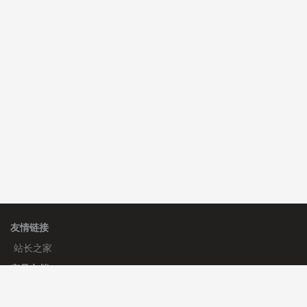
碧**天 安装《
文章采集插件（支持多模型）
》
￥20.00
理**房 安装《
响应式多语言蓝色主题通用企业模板
》
免
费
理**房 安装《
响应式多语言企业公司简单通用模板
》
免
费
友情链接
站长之家
产品文档
使用手册
标签生成器
应用文档