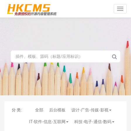
Toggle
naviga
分 类:
全部
后台模板
设计-广告-传媒-影视
IT-软件-信息-互联网
科技-电子-通信-数码