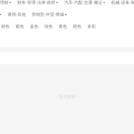
-理财
财务-管理-法律-政府
汽车-汽配-交通-搬运
机械-设备-
通用-其他
营销型-外贸-商城
粉色
紫色
蓝色
绿色
黄色
橙色
多彩
模板
》
免费
模板
》
免费
20.00
— 暂无数据 —
务多用途网站模板
》
￥39.90
》
免费