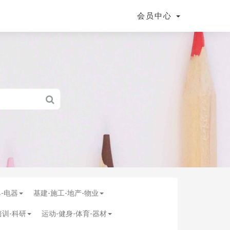
会员中心
具-电器
基建-施工-地产-物业
培训-科研
运动-健身-体育-器材