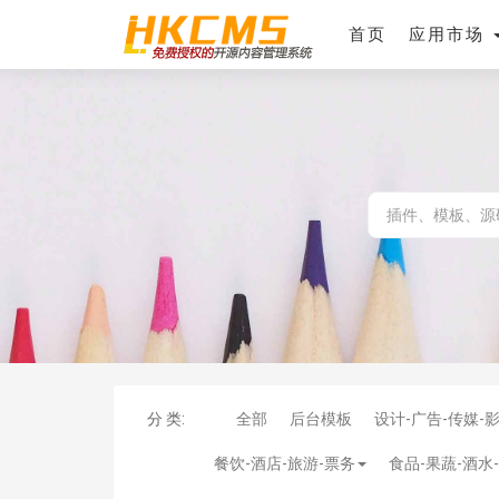
首页
应用市场
分 类:
全部
后台模板
设计-广告-传媒-
餐饮-酒店-旅游-票务
食品-果蔬-酒水