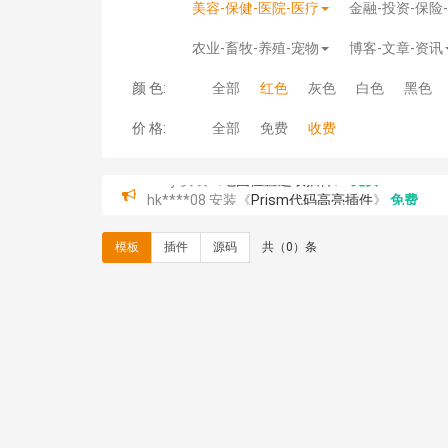
美容-保健-医院-医疗
金融-投资-保险
农业-畜牧-养殖-宠物
博客-文章-资讯
颜 色:
全部
红色
灰色
白色
黑色
价 格:
全部
免费
收费
hk****08 安装《
Prism代码高亮插件
》
免费
hk****08 安装《
访客统计
》
免费
hk****08 安装《
一键生成应用
》
免费
模板
插件
源码
共（0）条
hk****08 安装《
禁止IP访问
》
免费
hk****80 安装《
响应式多语言企业公司简单通用
hk****80 安装《
响应式多语言企业公司简单通用
碧**天 安装《
文章采集插件（支持多模型）
》
￥
hk****70 安装《
地图位置选取插件
》
免费
hk****70 安装《
sitemaps站点地图
》
免费
hk****28 安装《
Technoai科技人工智能IT服
鸾**月 安装《
文件预览
》
￥9.90
C**y 安装《
响应式多语言白色主题通用企业站
C**y 安装《
双语言响应式科技通用模板
》
免费