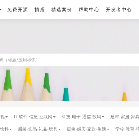
免费开源
捐赠
精选案例
帮助中心
开发者中心
影视
IT-软件-信息-互联网
科技-电子-通信-数码
建材-家居-家
-饮料
服装-饰品-礼品-玩具
摄像-婚庆-家政-生活
学校-教育-