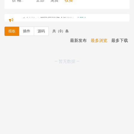
价 格:
全部
免费
收费
C**y 安装《
地图位置选取插件
》
免费
C**y 安装《
地图位置选取插件
》
免费
hk****08 安装《
Prism代码高亮插件
》
免费
模板
插件
源码
共（0）条
hk****08 安装《
访客统计
》
免费
hk****08 安装《
一键生成应用
》
免费
最新发布
最多浏览
最多下载
hk****08 安装《
禁止IP访问
》
免费
hk****80 安装《
响应式多语言企业公司简单通用模板
》
免费
— 暂无数据 —
hk****80 安装《
响应式多语言企业公司简单通用模板
》
免费
碧**天 安装《
文章采集插件（支持多模型）
》
￥20.00
hk****70 安装《
地图位置选取插件
》
免费
hk****70 安装《
sitemaps站点地图
》
免费
hk****28 安装《
Technoai科技人工智能IT服务多用途网
站模板
》
￥39.90
鸾**月 安装《
文件预览
》
￥9.90
C**y 安装《
响应式多语言白色主题通用企业站
》
免费
C**y 安装《
双语言响应式科技通用模板
》
免费
C**y 安装《
双语言响应式科技通用模板
》
免费
C**y 安装《
双语言响应式科技通用模板
》
免费
C**y 安装《
双语言响应式科技通用模板
》
免费