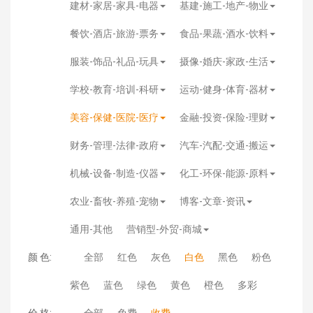
建材-家居-家具-电器
基建-施工-地产-物业
餐饮-酒店-旅游-票务
食品-果蔬-酒水-饮料
服装-饰品-礼品-玩具
摄像-婚庆-家政-生活
学校-教育-培训-科研
运动-健身-体育-器材
美容-保健-医院-医疗
金融-投资-保险-理财
财务-管理-法律-政府
汽车-汽配-交通-搬运
机械-设备-制造-仪器
化工-环保-能源-原料
农业-畜牧-养殖-宠物
博客-文章-资讯
通用-其他
营销型-外贸-商城
颜 色:
全部
红色
灰色
白色
黑色
粉色
紫色
蓝色
绿色
黄色
橙色
多彩