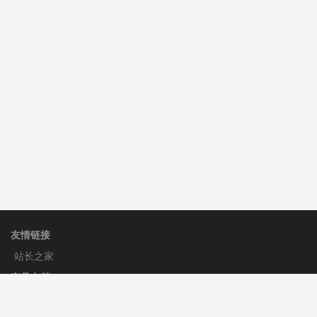
C**y 安装《
双语言响应式收缩导航式建筑行业模板
》
免
费
心怀****i） 安装《
sitemap地图生成
》
免费
友情链接
站长之家
产品文档
使用手册
标签生成器
应用文档