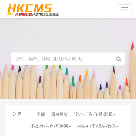
Toggle
naviga
分 类:
全部
后台模板
设计-广告-传媒-影视
IT-软件-信息-互联网
科技-电子-通信-数码