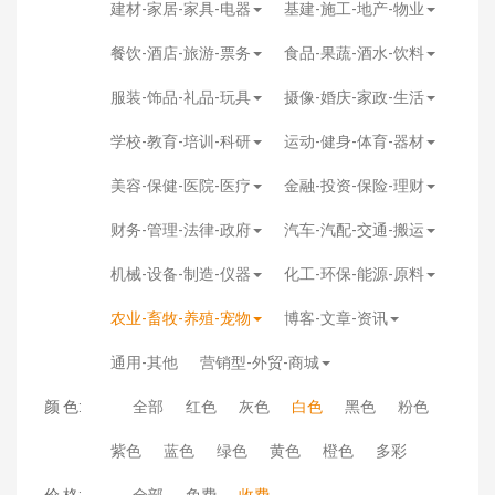
建材-家居-家具-电器
基建-施工-地产-物业
餐饮-酒店-旅游-票务
食品-果蔬-酒水-饮料
服装-饰品-礼品-玩具
摄像-婚庆-家政-生活
学校-教育-培训-科研
运动-健身-体育-器材
美容-保健-医院-医疗
金融-投资-保险-理财
财务-管理-法律-政府
汽车-汽配-交通-搬运
机械-设备-制造-仪器
化工-环保-能源-原料
农业-畜牧-养殖-宠物
博客-文章-资讯
通用-其他
营销型-外贸-商城
颜 色:
全部
红色
灰色
白色
黑色
粉色
紫色
蓝色
绿色
黄色
橙色
多彩