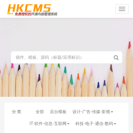
Toggle
naviga
分 类:
全部
后台模板
设计-广告-传媒-影视
IT-软件-信息-互联网
科技-电子-通信-数码