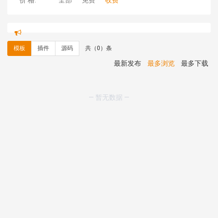
价 格:
全部
免费
收费
理**房 安装《
响应式多语言金融投资主体模板
》
免费
理**房 安装《
响应式多语言蓝色主题通用企业模板
》
免
费
模板
插件
源码
共（0）条
理**房 安装《
响应式多语言文化传媒模板
》
免费
理**房 安装《
响应式多语言会计机构模板
》
免费
最新发布
最多浏览
最多下载
hk****15 安装《
开源日历工具库
》
免费
hk****82 安装《
响应式多语言会计机构模板
》
免费
hk****82 安装《
响应式多语言文化传媒模板
》
免费
— 暂无数据 —
hk****71 安装《
响应式大气家居公司模板
》
￥10.00
心怀****i） 安装《
sitemap地图生成
》
免费
C**y 安装《
地图位置选取插件
》
免费
C**y 安装《
地图位置选取插件
》
免费
hk****08 安装《
Prism代码高亮插件
》
免费
hk****08 安装《
访客统计
》
免费
hk****08 安装《
一键生成应用
》
免费
hk****08 安装《
禁止IP访问
》
免费
hk****80 安装《
响应式多语言企业公司简单通用模板
》
免费
hk****80 安装《
响应式多语言企业公司简单通用模板
》
免费