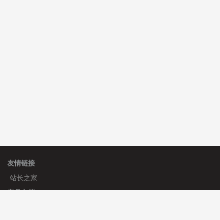
碧**天 安装《
文章采集插件（支持多模型）
》
￥20.00
理**房 安装《
响应式多语言蓝色主题通用企业模板
》
免
费
理**房 安装《
响应式多语言企业公司简单通用模板
》
免
费
友情链接
站长之家
产品文档
使用手册
标签生成器
应用文档