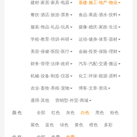
建材-家居-家具-电器
基建-施工-地产-物业
餐饮-酒店-旅游-票务
食品-果蔬-酒水-饮料
服装-饰品-礼品-玩具
摄像-婚庆-家政-生活
学校-教育-培训-科研
运动-健身-体育-器材
美容-保健-医院-医疗
金融-投资-保险-理财
财务-管理-法律-政府
汽车-汽配-交通-搬运
机械-设备-制造-仪器
化工-环保-能源-原料
农业-畜牧-养殖-宠物
博客-文章-资讯
通用-其他
营销型-外贸-商城
颜 色:
全部
红色
灰色
白色
黑色
粉色
紫色
蓝色
绿色
黄色
橙色
多彩