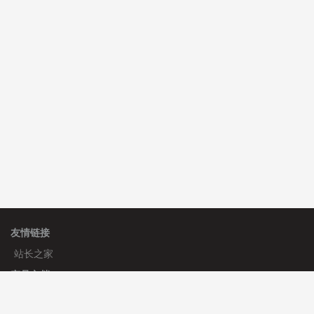
C**y 安装《
双语言响应式科技通用模板
》
免费
hk****82 安装《
响应式多语言会计机构模板
》
免费
hk****82 安装《
响应式多语言文化传媒模板
》
免费
友情链接
站长之家
产品文档
使用手册
标签生成器
应用文档