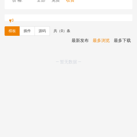
价 格:
全部
免费
收费
hk****71 安装《
响应式大气家居公司模板
》
￥10.00
心怀****i） 安装《
sitemap地图生成
》
免费
C**y 安装《
地图位置选取插件
》
免费
模板
插件
源码
共（0）条
C**y 安装《
地图位置选取插件
》
免费
hk****08 安装《
Prism代码高亮插件
》
免费
最新发布
最多浏览
最多下载
hk****08 安装《
访客统计
》
免费
hk****08 安装《
一键生成应用
》
免费
hk****08 安装《
禁止IP访问
》
免费
— 暂无数据 —
hk****80 安装《
响应式多语言企业公司简单通用模板
》
免费
hk****80 安装《
响应式多语言企业公司简单通用模板
》
免费
碧**天 安装《
文章采集插件（支持多模型）
》
￥20.00
hk****70 安装《
地图位置选取插件
》
免费
hk****70 安装《
sitemaps站点地图
》
免费
hk****28 安装《
Technoai科技人工智能IT服务多用途网
站模板
》
￥39.90
鸾**月 安装《
文件预览
》
￥9.90
C**y 安装《
响应式多语言白色主题通用企业站
》
免费
C**y 安装《
双语言响应式科技通用模板
》
免费