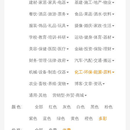
建材-家居-家具-电器
基建-施工-地产-物业
餐饮-酒店-旅游-票务
食品-果蔬-酒水-饮料
服装-饰品-礼品-玩具
摄像-婚庆-家政-生活
学校-教育-培训-科研
运动-健身-体育-器材
美容-保健-医院-医疗
金融-投资-保险-理财
财务-管理-法律-政府
汽车-汽配-交通-搬运
机械-设备-制造-仪器
化工-环保-能源-原料
农业-畜牧-养殖-宠物
博客-文章-资讯
通用-其他
营销型-外贸-商城
颜 色:
全部
红色
灰色
白色
黑色
粉色
紫色
蓝色
绿色
黄色
橙色
多彩