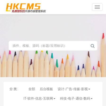
Toggle
naviga
分 类:
全部
后台模板
设计-广告-传媒-影视
IT-软件-信息-互联网
科技-电子-通信-数码