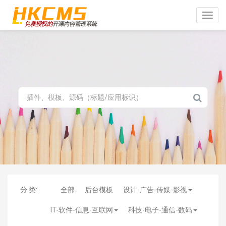
Toggle
naviga
分 类:
全部
后台模板
设计-广告-传媒-影视
IT-软件-信息-互联网
科技-电子-通信-数码