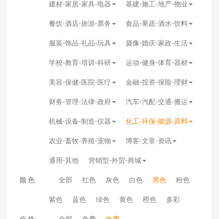
建材-家居-家具-电器
基建-施工-地产-物业
餐饮-酒店-旅游-票务
食品-果蔬-酒水-饮料
服装-饰品-礼品-玩具
摄像-婚庆-家政-生活
学校-教育-培训-科研
运动-健身-体育-器材
美容-保健-医院-医疗
金融-投资-保险-理财
财务-管理-法律-政府
汽车-汽配-交通-搬运
机械-设备-制造-仪器
化工-环保-能源-原料
农业-畜牧-养殖-宠物
博客-文章-资讯
通用-其他
营销型-外贸-商城
颜 色:
全部
红色
灰色
白色
黑色
粉色
紫色
蓝色
绿色
黄色
橙色
多彩