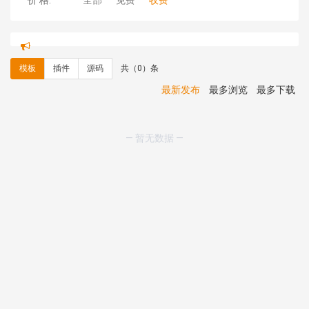
价 格:
全部
免费
收费
碧**天 安装《
文章采集插件（支持多模型）
》
￥20.00
hk****70 安装《
地图位置选取插件
》
免费
hk****70 安装《
sitemaps站点地图
》
免费
模板
插件
源码
共（0）条
hk****28 安装《
Technoai科技人工智能IT服务多用途网
站模板
》
￥39.90
最新发布
最多浏览
最多下载
鸾**月 安装《
文件预览
》
￥9.90
C**y 安装《
响应式多语言白色主题通用企业站
》
免费
C**y 安装《
双语言响应式科技通用模板
》
免费
— 暂无数据 —
C**y 安装《
双语言响应式科技通用模板
》
免费
C**y 安装《
双语言响应式科技通用模板
》
免费
C**y 安装《
双语言响应式科技通用模板
》
免费
C**y 安装《
双语言响应式收缩导航式建筑行业模板
》
免
费
C**y 安装《
双语言响应式收缩导航式建筑行业模板
》
免
费
C**y 安装《
双语言响应式收缩导航式建筑行业模板
》
免
费
C**y 安装《
双语言响应式收缩导航式建筑行业模板
》
免
费
C**y 安装《
响应式多语言白色主题通用企业站
》
免费