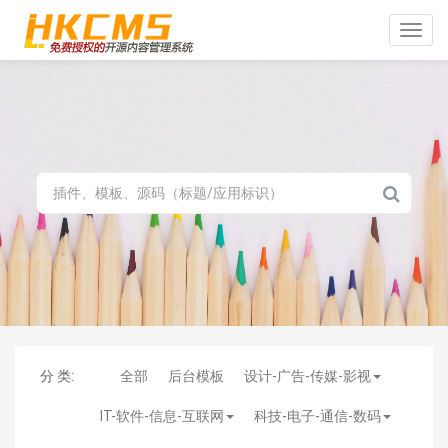
Toggle
naviga
分 类:
全部
后台模板
设计-广告-传媒-影视
IT-软件-信息-互联网
科技-电子-通信-数码