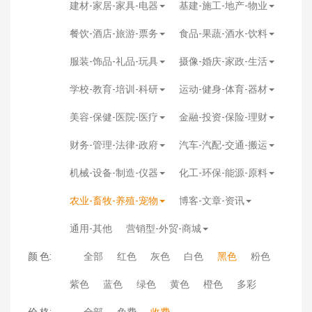
建材-家居-家具-电器
基建-施工-地产-物业
餐饮-酒店-旅游-票务
食品-果蔬-酒水-饮料
服装-饰品-礼品-玩具
摄像-婚庆-家政-生活
学校-教育-培训-科研
运动-健身-体育-器材
美容-保健-医院-医疗
金融-投资-保险-理财
财务-管理-法律-政府
汽车-汽配-交通-搬运
机械-设备-制造-仪器
化工-环保-能源-原料
农业-畜牧-养殖-宠物
博客-文章-资讯
通用-其他
营销型-外贸-商城
颜 色:
全部
红色
灰色
白色
黑色
粉色
紫色
蓝色
绿色
黄色
橙色
多彩