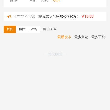
价 格:
全部
免费
收费
hk****71 安装《
响应式大气家居公司模板
》
￥10.00
心怀****i） 安装《
sitemap地图生成
》
免费
C**y 安装《
地图位置选取插件
》
免费
模板
插件
源码
共（0）条
C**y 安装《
地图位置选取插件
》
免费
hk****08 安装《
Prism代码高亮插件
》
免费
最新发布
最多浏览
最多下载
hk****08 安装《
访客统计
》
免费
hk****08 安装《
一键生成应用
》
免费
hk****08 安装《
禁止IP访问
》
免费
— 暂无数据 —
hk****80 安装《
响应式多语言企业公司简单通用模板
》
免费
hk****80 安装《
响应式多语言企业公司简单通用模板
》
免费
碧**天 安装《
文章采集插件（支持多模型）
》
￥20.00
hk****70 安装《
地图位置选取插件
》
免费
hk****70 安装《
sitemaps站点地图
》
免费
hk****28 安装《
Technoai科技人工智能IT服务多用途网
站模板
》
￥39.90
鸾**月 安装《
文件预览
》
￥9.90
C**y 安装《
响应式多语言白色主题通用企业站
》
免费
C**y 安装《
双语言响应式科技通用模板
》
免费