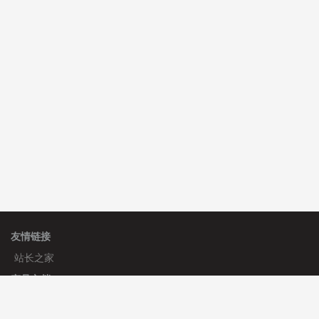
C**y 安装《
双语言响应式科技通用模板
》
免费
hk****82 安装《
响应式多语言会计机构模板
》
免费
hk****82 安装《
响应式多语言文化传媒模板
》
免费
友情链接
站长之家
产品文档
使用手册
标签生成器
应用文档