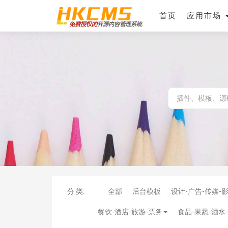
首页
应用市场
分 类:
全部
后台模板
设计-广告-传媒-
餐饮-酒店-旅游-票务
食品-果蔬-酒水