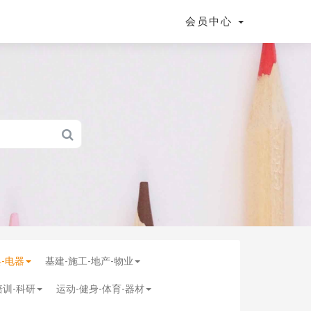
会员中心
具-电器
基建-施工-地产-物业
培训-科研
运动-健身-体育-器材