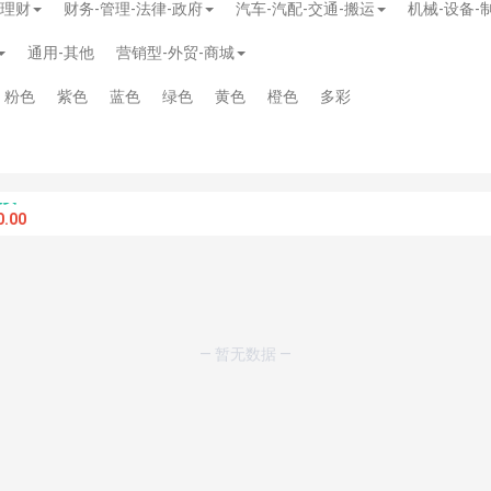
-理财
财务-管理-法律-政府
汽车-汽配-交通-搬运
机械-设备-
通用-其他
营销型-外贸-商城
粉色
紫色
蓝色
绿色
黄色
橙色
多彩
.00
— 暂无数据 —
模板
》
免费
模板
》
免费
20.00