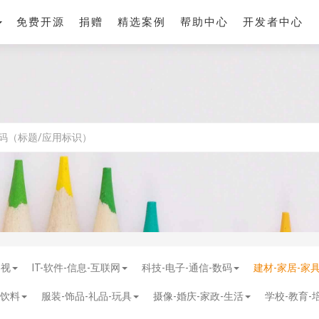
免费开源
捐赠
精选案例
帮助中心
开发者中心
影视
IT-软件-信息-互联网
科技-电子-通信-数码
建材-家居-家
-饮料
服装-饰品-礼品-玩具
摄像-婚庆-家政-生活
学校-教育-