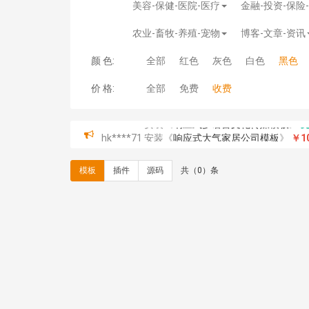
美容-保健-医院-医疗
金融-投资-保险
农业-畜牧-养殖-宠物
博客-文章-资讯
颜 色:
全部
红色
灰色
白色
黑色
价 格:
全部
免费
收费
hk****71 安装《
响应式大气家居公司模板
》
￥10
心怀****i） 安装《
sitemap地图生成
》
免费
C**y 安装《
地图位置选取插件
》
免费
模板
插件
源码
共（0）条
C**y 安装《
地图位置选取插件
》
免费
hk****08 安装《
Prism代码高亮插件
》
免费
hk****08 安装《
访客统计
》
免费
hk****08 安装《
一键生成应用
》
免费
hk****08 安装《
禁止IP访问
》
免费
hk****80 安装《
响应式多语言企业公司简单通用
hk****80 安装《
响应式多语言企业公司简单通用
碧**天 安装《
文章采集插件（支持多模型）
》
￥
hk****70 安装《
地图位置选取插件
》
免费
hk****70 安装《
sitemaps站点地图
》
免费