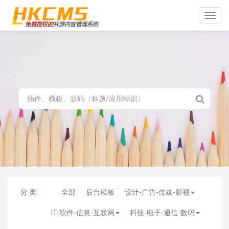
Toggle
naviga
分 类:
全部
后台模板
设计-广告-传媒-影视
IT-软件-信息-互联网
科技-电子-通信-数码