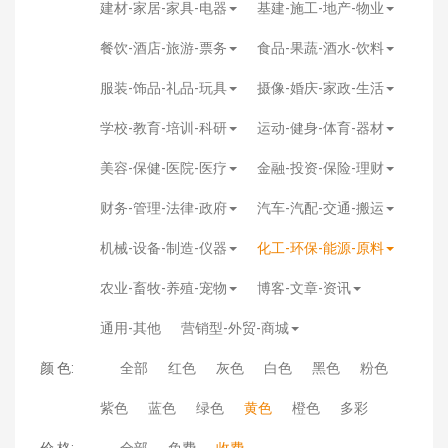
建材-家居-家具-电器
基建-施工-地产-物业
餐饮-酒店-旅游-票务
食品-果蔬-酒水-饮料
服装-饰品-礼品-玩具
摄像-婚庆-家政-生活
学校-教育-培训-科研
运动-健身-体育-器材
美容-保健-医院-医疗
金融-投资-保险-理财
财务-管理-法律-政府
汽车-汽配-交通-搬运
机械-设备-制造-仪器
化工-环保-能源-原料
农业-畜牧-养殖-宠物
博客-文章-资讯
通用-其他
营销型-外贸-商城
颜 色:
全部
红色
灰色
白色
黑色
粉色
紫色
蓝色
绿色
黄色
橙色
多彩