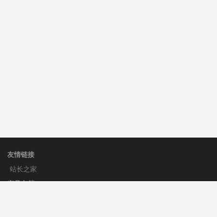
C**y 安装《
双语言响应式收缩导航式建筑行业模板
》
免
费
心怀****i） 安装《
sitemap地图生成
》
免费
C**y 安装《
地图位置选取插件
》
免费
友情链接
站长之家
产品文档
使用手册
标签生成器
应用文档
更新日志
官方帮助