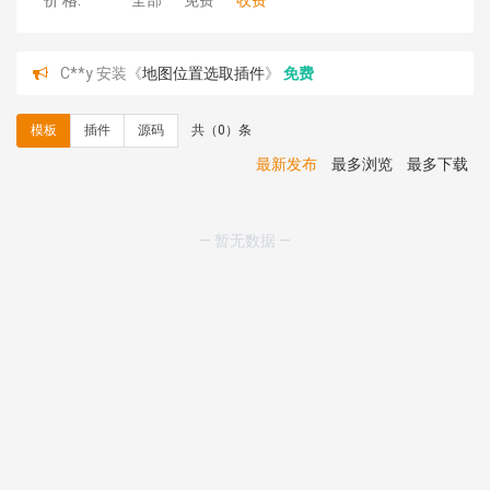
价 格:
全部
免费
收费
C**y 安装《
地图位置选取插件
》
免费
hk****08 安装《
Prism代码高亮插件
》
免费
hk****08 安装《
访客统计
》
免费
模板
插件
源码
共（0）条
hk****08 安装《
一键生成应用
》
免费
hk****08 安装《
禁止IP访问
》
免费
最新发布
最多浏览
最多下载
hk****80 安装《
响应式多语言企业公司简单通用模板
》
免费
hk****80 安装《
响应式多语言企业公司简单通用模板
》
— 暂无数据 —
免费
碧**天 安装《
文章采集插件（支持多模型）
》
￥20.00
hk****70 安装《
地图位置选取插件
》
免费
hk****70 安装《
sitemaps站点地图
》
免费
hk****28 安装《
Technoai科技人工智能IT服务多用途网
站模板
》
￥39.90
鸾**月 安装《
文件预览
》
￥9.90
C**y 安装《
响应式多语言白色主题通用企业站
》
免费
C**y 安装《
双语言响应式科技通用模板
》
免费
C**y 安装《
双语言响应式科技通用模板
》
免费
C**y 安装《
双语言响应式科技通用模板
》
免费
C**y 安装《
双语言响应式科技通用模板
》
免费