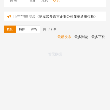
价 格:
全部
免费
收费
hk****80 安装《
响应式多语言企业公司简单通用模板
》
免费
hk****80 安装《
响应式多语言企业公司简单通用模板
》
模板
插件
源码
共（0）条
免费
碧**天 安装《
文章采集插件（支持多模型）
》
￥20.00
最新发布
最多浏览
最多下载
hk****70 安装《
地图位置选取插件
》
免费
hk****70 安装《
sitemaps站点地图
》
免费
hk****28 安装《
Technoai科技人工智能IT服务多用途网
— 暂无数据 —
站模板
》
￥39.90
鸾**月 安装《
文件预览
》
￥9.90
C**y 安装《
响应式多语言白色主题通用企业站
》
免费
C**y 安装《
双语言响应式科技通用模板
》
免费
C**y 安装《
双语言响应式科技通用模板
》
免费
C**y 安装《
双语言响应式科技通用模板
》
免费
C**y 安装《
双语言响应式科技通用模板
》
免费
C**y 安装《
双语言响应式收缩导航式建筑行业模板
》
免
费
C**y 安装《
双语言响应式收缩导航式建筑行业模板
》
免
费
C**y 安装《
双语言响应式收缩导航式建筑行业模板
》
免