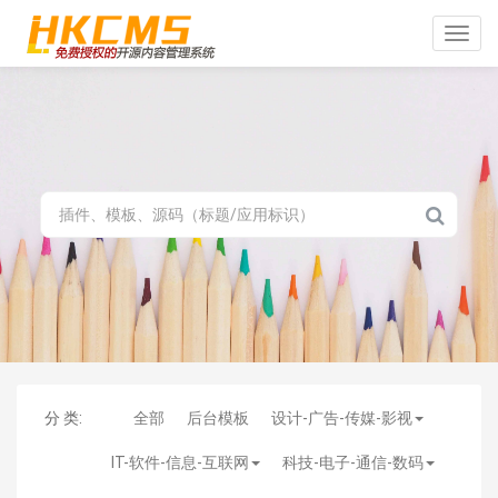
Toggle
naviga
分 类:
全部
后台模板
设计-广告-传媒-影视
IT-软件-信息-互联网
科技-电子-通信-数码