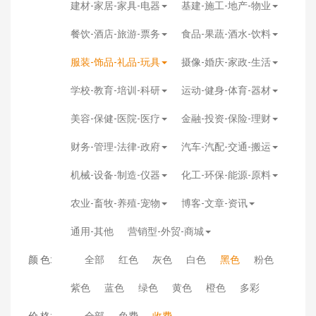
建材-家居-家具-电器
基建-施工-地产-物业
餐饮-酒店-旅游-票务
食品-果蔬-酒水-饮料
服装-饰品-礼品-玩具
摄像-婚庆-家政-生活
学校-教育-培训-科研
运动-健身-体育-器材
美容-保健-医院-医疗
金融-投资-保险-理财
财务-管理-法律-政府
汽车-汽配-交通-搬运
机械-设备-制造-仪器
化工-环保-能源-原料
农业-畜牧-养殖-宠物
博客-文章-资讯
通用-其他
营销型-外贸-商城
颜 色:
全部
红色
灰色
白色
黑色
粉色
紫色
蓝色
绿色
黄色
橙色
多彩