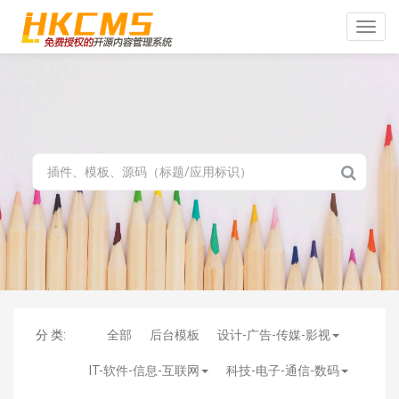
Toggle
naviga
分 类:
全部
后台模板
设计-广告-传媒-影视
IT-软件-信息-互联网
科技-电子-通信-数码