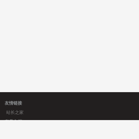
C**y 安装《
双语言响应式科技通用模板
》
免费
hk****82 安装《
响应式多语言会计机构模板
》
免费
hk****82 安装《
响应式多语言文化传媒模板
》
免费
友情链接
站长之家
产品文档
使用手册
标签生成器
应用文档