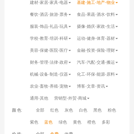
建材-家居-家具-电器
基建-施工-地产-物业
餐饮-酒店-旅游-票务
食品-果蔬-酒水-饮料
服装-饰品-礼品-玩具
摄像-婚庆-家政-生活
学校-教育-培训-科研
运动-健身-体育-器材
美容-保健-医院-医疗
金融-投资-保险-理财
财务-管理-法律-政府
汽车-汽配-交通-搬运
机械-设备-制造-仪器
化工-环保-能源-原料
农业-畜牧-养殖-宠物
博客-文章-资讯
通用-其他
营销型-外贸-商城
颜 色:
全部
红色
灰色
白色
黑色
粉色
紫色
蓝色
绿色
黄色
橙色
多彩