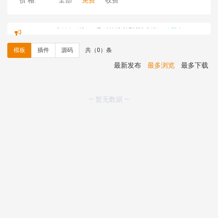
价 格:
全部
免费
收费
hk****71 安装《
响应式大气家居公司模板
》
￥10.00
心怀****i） 安装《
sitemap地图生成
》
免费
C**y 安装《
地图位置选取插件
》
免费
模板
插件
源码
共（0）条
C**y 安装《
地图位置选取插件
》
免费
hk****08 安装《
Prism代码高亮插件
》
免费
最新发布
最多浏览
最多下载
hk****08 安装《
访客统计
》
免费
hk****08 安装《
一键生成应用
》
免费
hk****08 安装《
禁止IP访问
》
免费
— 暂无数据 —
hk****80 安装《
响应式多语言企业公司简单通用模板
》
免费
hk****80 安装《
响应式多语言企业公司简单通用模板
》
免费
碧**天 安装《
文章采集插件（支持多模型）
》
￥20.00
hk****70 安装《
地图位置选取插件
》
免费
hk****70 安装《
sitemaps站点地图
》
免费
hk****28 安装《
Technoai科技人工智能IT服务多用途网
站模板
》
￥39.90
鸾**月 安装《
文件预览
》
￥9.90
C**y 安装《
响应式多语言白色主题通用企业站
》
免费
C**y 安装《
双语言响应式科技通用模板
》
免费