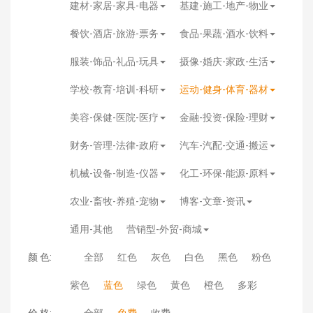
建材-家居-家具-电器
基建-施工-地产-物业
餐饮-酒店-旅游-票务
食品-果蔬-酒水-饮料
服装-饰品-礼品-玩具
摄像-婚庆-家政-生活
学校-教育-培训-科研
运动-健身-体育-器材
美容-保健-医院-医疗
金融-投资-保险-理财
财务-管理-法律-政府
汽车-汽配-交通-搬运
机械-设备-制造-仪器
化工-环保-能源-原料
农业-畜牧-养殖-宠物
博客-文章-资讯
通用-其他
营销型-外贸-商城
颜 色:
全部
红色
灰色
白色
黑色
粉色
紫色
蓝色
绿色
黄色
橙色
多彩