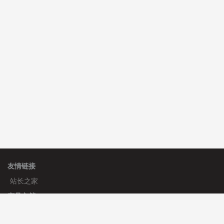
C**y 安装《
双语言响应式收缩导航式建筑行业模板
》
免
费
心怀****i） 安装《
sitemap地图生成
》
免费
C**y 安装《
地图位置选取插件
》
免费
友情链接
站长之家
产品文档
使用手册
标签生成器
应用文档