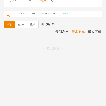
价 格:
全部
免费
收费
C**y 安装《
地图位置选取插件
》
免费
hk****08 安装《
Prism代码高亮插件
》
免费
hk****08 安装《
访客统计
》
免费
模板
插件
源码
共（0）条
hk****08 安装《
一键生成应用
》
免费
hk****08 安装《
禁止IP访问
》
免费
最新发布
最多浏览
最多下载
hk****80 安装《
响应式多语言企业公司简单通用模板
》
免费
hk****80 安装《
响应式多语言企业公司简单通用模板
》
— 暂无数据 —
免费
碧**天 安装《
文章采集插件（支持多模型）
》
￥20.00
hk****70 安装《
地图位置选取插件
》
免费
hk****70 安装《
sitemaps站点地图
》
免费
hk****28 安装《
Technoai科技人工智能IT服务多用途网
站模板
》
￥39.90
鸾**月 安装《
文件预览
》
￥9.90
C**y 安装《
响应式多语言白色主题通用企业站
》
免费
C**y 安装《
双语言响应式科技通用模板
》
免费
C**y 安装《
双语言响应式科技通用模板
》
免费
C**y 安装《
双语言响应式科技通用模板
》
免费
C**y 安装《
双语言响应式科技通用模板
》
免费