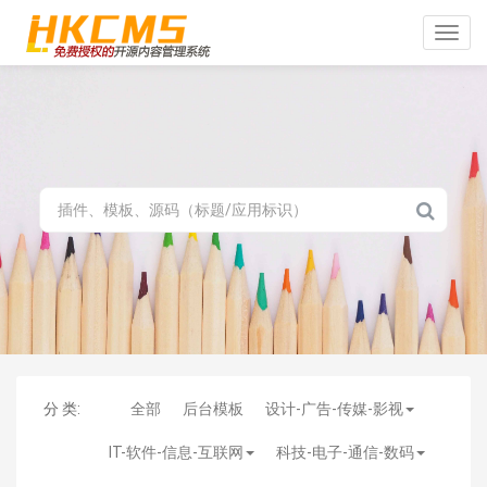
Toggle
naviga
分 类:
全部
后台模板
设计-广告-传媒-影视
IT-软件-信息-互联网
科技-电子-通信-数码