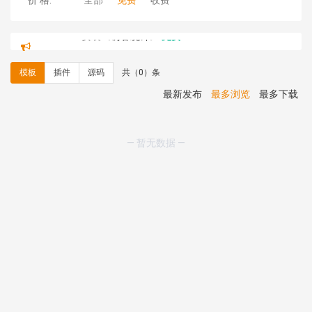
价 格:
全部
免费
收费
hk****08 安装《
访客统计
》
免费
hk****08 安装《
一键生成应用
》
免费
hk****08 安装《
禁止IP访问
》
免费
模板
插件
源码
共（0）条
hk****80 安装《
响应式多语言企业公司简单通用模板
》
免费
最新发布
最多浏览
最多下载
hk****80 安装《
响应式多语言企业公司简单通用模板
》
免费
碧**天 安装《
文章采集插件（支持多模型）
》
￥20.00
— 暂无数据 —
hk****70 安装《
地图位置选取插件
》
免费
hk****70 安装《
sitemaps站点地图
》
免费
hk****28 安装《
Technoai科技人工智能IT服务多用途网
站模板
》
￥39.90
鸾**月 安装《
文件预览
》
￥9.90
C**y 安装《
响应式多语言白色主题通用企业站
》
免费
C**y 安装《
双语言响应式科技通用模板
》
免费
C**y 安装《
双语言响应式科技通用模板
》
免费
C**y 安装《
双语言响应式科技通用模板
》
免费
C**y 安装《
双语言响应式科技通用模板
》
免费
C**y 安装《
双语言响应式收缩导航式建筑行业模板
》
免
费
C**y 安装《
双语言响应式收缩导航式建筑行业模板
》
免