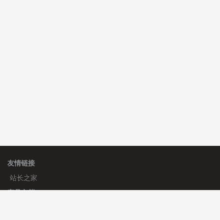
费
C**y 安装《
双语言响应式收缩导航式建筑行业模板
》
免
费
C**y 安装《
双语言响应式收缩导航式建筑行业模板
》
免
费
hk****08 安装《
Prism代码高亮插件
》
免费
友情链接
站长之家
产品文档
使用手册
标签生成器
应用文档