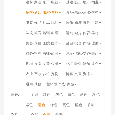
建材-家居-家具-电器
基建-施工-地产-物业
餐饮-酒店-旅游-票务
食品-果蔬-酒水-饮料
服装-饰品-礼品-玩具
摄像-婚庆-家政-生活
学校-教育-培训-科研
运动-健身-体育-器材
美容-保健-医院-医疗
金融-投资-保险-理财
财务-管理-法律-政府
汽车-汽配-交通-搬运
机械-设备-制造-仪器
化工-环保-能源-原料
农业-畜牧-养殖-宠物
博客-文章-资讯
通用-其他
营销型-外贸-商城
颜 色:
全部
红色
灰色
白色
黑色
粉色
紫色
蓝色
绿色
黄色
橙色
多彩