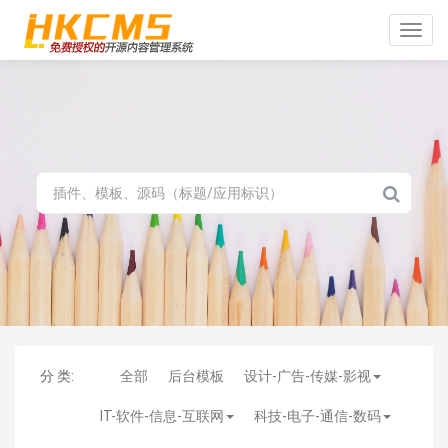
Toggle
naviga
分 类:
全部
后台模板
设计-广告-传媒-影视
IT-软件-信息-互联网
科技-电子-通信-数码