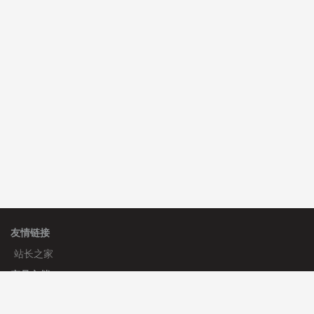
hk****08 安装《
一键生成应用
》
免费
hk****08 安装《
禁止IP访问
》
免费
hk****85 安装《
响应式多语言金融投资主体模板
》
免费
hk****85 安装《
响应式多语言金融投资主体模板
》
免费
友情链接
站长之家
产品文档
使用手册
标签生成器
应用文档