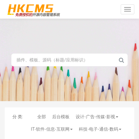
Toggle
naviga
分 类:
全部
后台模板
设计-广告-传媒-影视
IT-软件-信息-互联网
科技-电子-通信-数码