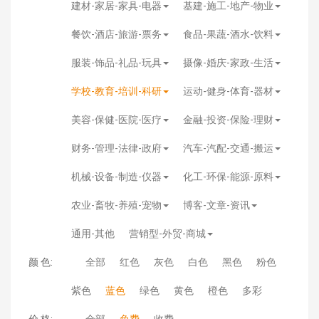
建材-家居-家具-电器
基建-施工-地产-物业
餐饮-酒店-旅游-票务
食品-果蔬-酒水-饮料
服装-饰品-礼品-玩具
摄像-婚庆-家政-生活
学校-教育-培训-科研
运动-健身-体育-器材
美容-保健-医院-医疗
金融-投资-保险-理财
财务-管理-法律-政府
汽车-汽配-交通-搬运
机械-设备-制造-仪器
化工-环保-能源-原料
农业-畜牧-养殖-宠物
博客-文章-资讯
通用-其他
营销型-外贸-商城
颜 色:
全部
红色
灰色
白色
黑色
粉色
紫色
蓝色
绿色
黄色
橙色
多彩