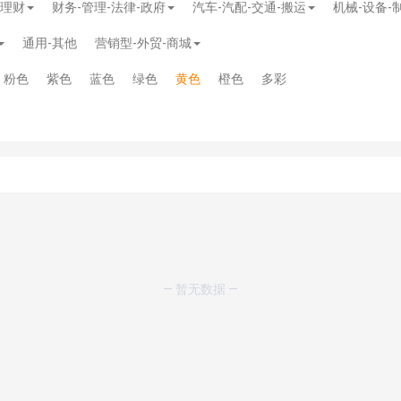
-理财
财务-管理-法律-政府
汽车-汽配-交通-搬运
机械-设备-
通用-其他
营销型-外贸-商城
粉色
紫色
蓝色
绿色
黄色
橙色
多彩
— 暂无数据 —
模板
》
免费
模板
》
免费
20.00
务多用途网站模板
》
￥39.90