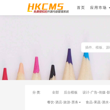
首页
应用市场
分 类:
全部
后台模板
设计-广告-传媒-
餐饮-酒店-旅游-票务
食品-果蔬-酒水