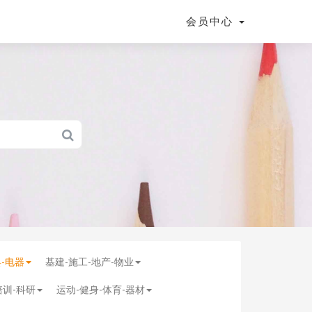
会员中心
具-电器
基建-施工-地产-物业
培训-科研
运动-健身-体育-器材