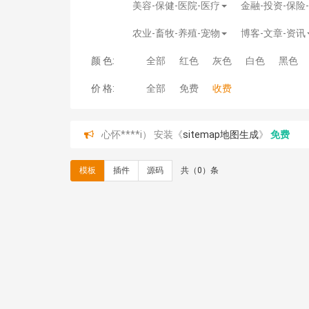
美容-保健-医院-医疗
金融-投资-保险
农业-畜牧-养殖-宠物
博客-文章-资讯
颜 色:
全部
红色
灰色
白色
黑色
价 格:
全部
免费
收费
心怀****i） 安装《
sitemap地图生成
》
免费
C**y 安装《
地图位置选取插件
》
免费
C**y 安装《
地图位置选取插件
》
免费
模板
插件
源码
共（0）条
hk****08 安装《
Prism代码高亮插件
》
免费
hk****08 安装《
访客统计
》
免费
hk****08 安装《
一键生成应用
》
免费
hk****08 安装《
禁止IP访问
》
免费
hk****80 安装《
响应式多语言企业公司简单通用
hk****80 安装《
响应式多语言企业公司简单通用
碧**天 安装《
文章采集插件（支持多模型）
》
￥
hk****70 安装《
地图位置选取插件
》
免费
hk****70 安装《
sitemaps站点地图
》
免费
hk****28 安装《
Technoai科技人工智能IT服