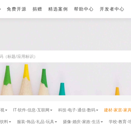
免费开源
捐赠
精选案例
帮助中心
开发者中心
影视
IT-软件-信息-互联网
科技-电子-通信-数码
建材-家居-家
-饮料
服装-饰品-礼品-玩具
摄像-婚庆-家政-生活
学校-教育-