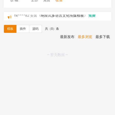
价 格:
全部
免费
收费
hk****82 安装《
响应式多语言文化传媒模板
》
免费
hk****71 安装《
响应式大气家居公司模板
》
￥10.00
心怀****i） 安装《
sitemap地图生成
》
免费
模板
插件
源码
共（0）条
C**y 安装《
地图位置选取插件
》
免费
C**y 安装《
地图位置选取插件
》
免费
最新发布
最多浏览
最多下载
hk****08 安装《
Prism代码高亮插件
》
免费
hk****08 安装《
访客统计
》
免费
hk****08 安装《
一键生成应用
》
免费
— 暂无数据 —
hk****08 安装《
禁止IP访问
》
免费
hk****80 安装《
响应式多语言企业公司简单通用模板
》
免费
hk****80 安装《
响应式多语言企业公司简单通用模板
》
免费
碧**天 安装《
文章采集插件（支持多模型）
》
￥20.00
hk****70 安装《
地图位置选取插件
》
免费
hk****70 安装《
sitemaps站点地图
》
免费
hk****28 安装《
Technoai科技人工智能IT服务多用途网
站模板
》
￥39.90
鸾**月 安装《
文件预览
》
￥9.90
C**y 安装《
响应式多语言白色主题通用企业站
》
免费