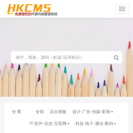
Toggle
naviga
分 类:
全部
后台模板
设计-广告-传媒-影视
IT-软件-信息-互联网
科技-电子-通信-数码