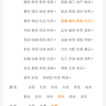
建材-家居-家具-电器
基建-施工-地产-物业
餐饮-酒店-旅游-票务
食品-果蔬-酒水-饮料
服装-饰品-礼品-玩具
摄像-婚庆-家政-生活
学校-教育-培训-科研
运动-健身-体育-器材
美容-保健-医院-医疗
金融-投资-保险-理财
财务-管理-法律-政府
汽车-汽配-交通-搬运
机械-设备-制造-仪器
化工-环保-能源-原料
农业-畜牧-养殖-宠物
博客-文章-资讯
通用-其他
营销型-外贸-商城
颜 色:
全部
红色
灰色
白色
黑色
粉色
紫色
蓝色
绿色
黄色
橙色
多彩