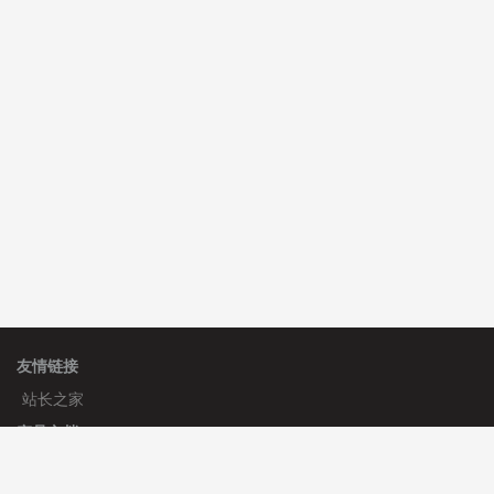
C**y 安装《
双语言响应式科技通用模板
》
免费
C**y 安装《
双语言响应式科技通用模板
》
免费
hk****82 安装《
响应式多语言会计机构模板
》
免费
友情链接
站长之家
产品文档
使用手册
标签生成器
应用文档