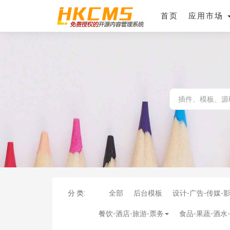
首页
应用市场
分 类:
全部
后台模板
设计-广告-传媒-
餐饮-酒店-旅游-票务
食品-果蔬-酒水