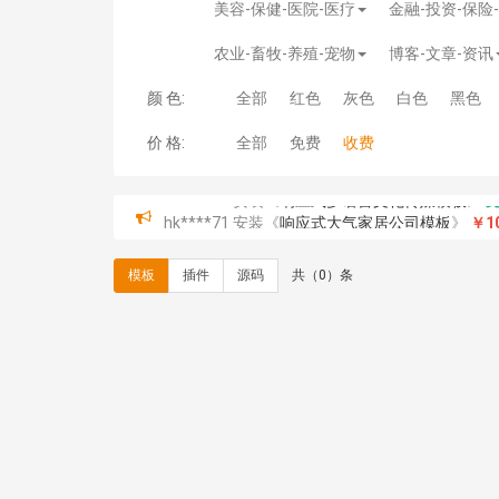
美容-保健-医院-医疗
金融-投资-保险
农业-畜牧-养殖-宠物
博客-文章-资讯
颜 色:
全部
红色
灰色
白色
黑色
价 格:
全部
免费
收费
hk****71 安装《
响应式大气家居公司模板
》
￥10
心怀****i） 安装《
sitemap地图生成
》
免费
C**y 安装《
地图位置选取插件
》
免费
模板
插件
源码
共（0）条
C**y 安装《
地图位置选取插件
》
免费
hk****08 安装《
Prism代码高亮插件
》
免费
hk****08 安装《
访客统计
》
免费
hk****08 安装《
一键生成应用
》
免费
hk****08 安装《
禁止IP访问
》
免费
hk****80 安装《
响应式多语言企业公司简单通用
hk****80 安装《
响应式多语言企业公司简单通用
碧**天 安装《
文章采集插件（支持多模型）
》
￥
hk****70 安装《
地图位置选取插件
》
免费
hk****70 安装《
sitemaps站点地图
》
免费