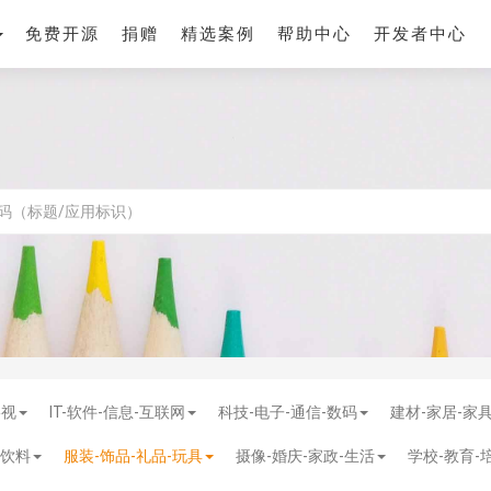
免费开源
捐赠
精选案例
帮助中心
开发者中心
影视
IT-软件-信息-互联网
科技-电子-通信-数码
建材-家居-家
-饮料
服装-饰品-礼品-玩具
摄像-婚庆-家政-生活
学校-教育-