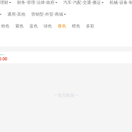
-理财
财务-管理-法律-政府
汽车-汽配-交通-搬运
机械-设备-
通用-其他
营销型-外贸-商城
粉色
紫色
蓝色
绿色
黄色
橙色
多彩
.00
— 暂无数据 —
模板
》
免费
模板
》
免费
20.00