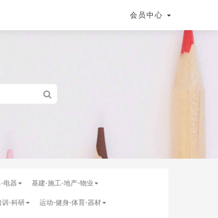
会员中心
具-电器
基建-施工-地产-物业
培训-科研
运动-健身-体育-器材