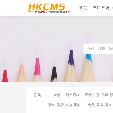
首页
应用市场
分 类:
全部
后台模板
设计-广告-传媒-
餐饮-酒店-旅游-票务
食品-果蔬-酒水