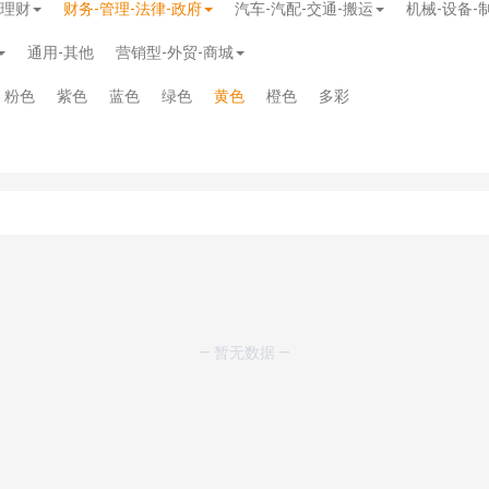
-理财
财务-管理-法律-政府
汽车-汽配-交通-搬运
机械-设备-
通用-其他
营销型-外贸-商城
粉色
紫色
蓝色
绿色
黄色
橙色
多彩
板
》
免费
— 暂无数据 —
模板
》
免费