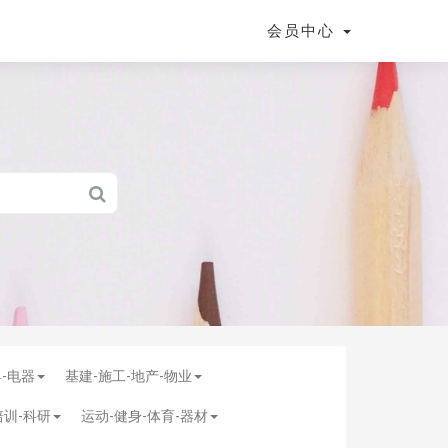
会员中心
具-电器
基建-施工-地产-物业
培训-科研
运动-健身-体育-器材