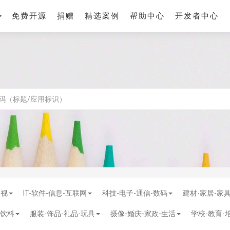
免费开源
捐赠
精选案例
帮助中心
开发者中心
影视
IT-软件-信息-互联网
科技-电子-通信-数码
建材-家居-家
-饮料
服装-饰品-礼品-玩具
摄像-婚庆-家政-生活
学校-教育-