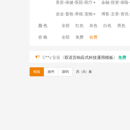
美容-保健-医院-医疗
金融-投资-保险
农业-畜牧-养殖-宠物
博客-文章-资讯
颜 色:
全部
红色
灰色
白色
黑色
价 格:
全部
免费
收费
C**y 安装《
双语言响应式科技通用模板
》
免费
C**y 安装《
双语言响应式科技通用模板
》
免费
C**y 安装《
双语言响应式科技通用模板
》
免费
模板
插件
源码
共（0）条
C**y 安装《
双语言响应式科技通用模板
》
免费
C**y 安装《
双语言响应式收缩导航式建筑行业模
心怀****i） 安装《
sitemap地图生成
》
免费
C**y 安装《
地图位置选取插件
》
免费
C**y 安装《
地图位置选取插件
》
免费
hk****08 安装《
Prism代码高亮插件
》
免费
hk****08 安装《
访客统计
》
免费
hk****08 安装《
一键生成应用
》
免费
hk****08 安装《
禁止IP访问
》
免费
hk****80 安装《
响应式多语言企业公司简单通用