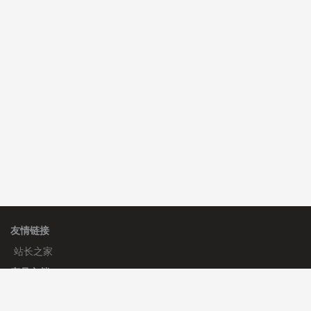
碧**天 安装《
文章采集插件（支持多模型）
》
￥20.00
理**房 安装《
响应式多语言蓝色主题通用企业模板
》
免
费
理**房 安装《
响应式多语言企业公司简单通用模板
》
免
费
友情链接
站长之家
产品文档
使用手册
标签生成器
应用文档