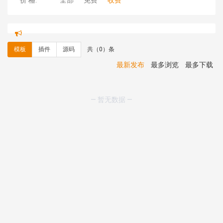
价 格:
全部
免费
收费
理**房 安装《
响应式多语言金融投资主体模板
》
免费
理**房 安装《
响应式多语言蓝色主题通用企业模板
》
免
费
模板
插件
源码
共（0）条
理**房 安装《
响应式多语言文化传媒模板
》
免费
理**房 安装《
响应式多语言会计机构模板
》
免费
最新发布
最多浏览
最多下载
hk****15 安装《
开源日历工具库
》
免费
hk****82 安装《
响应式多语言会计机构模板
》
免费
hk****82 安装《
响应式多语言文化传媒模板
》
免费
— 暂无数据 —
hk****71 安装《
响应式大气家居公司模板
》
￥10.00
心怀****i） 安装《
sitemap地图生成
》
免费
C**y 安装《
地图位置选取插件
》
免费
C**y 安装《
地图位置选取插件
》
免费
hk****08 安装《
Prism代码高亮插件
》
免费
hk****08 安装《
访客统计
》
免费
hk****08 安装《
一键生成应用
》
免费
hk****08 安装《
禁止IP访问
》
免费
hk****80 安装《
响应式多语言企业公司简单通用模板
》
免费
hk****80 安装《
响应式多语言企业公司简单通用模板
》
免费