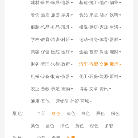
建材-家居-家具-电器
基建-施工-地产-物业
餐饮-酒店-旅游-票务
食品-果蔬-酒水-饮料
服装-饰品-礼品-玩具
摄像-婚庆-家政-生活
学校-教育-培训-科研
运动-健身-体育-器材
美容-保健-医院-医疗
金融-投资-保险-理财
财务-管理-法律-政府
汽车-汽配-交通-搬运
机械-设备-制造-仪器
化工-环保-能源-原料
农业-畜牧-养殖-宠物
博客-文章-资讯
通用-其他
营销型-外贸-商城
颜 色:
全部
红色
灰色
白色
黑色
粉色
紫色
蓝色
绿色
黄色
橙色
多彩