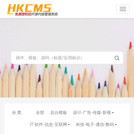
Toggle
naviga
分 类:
全部
后台模板
设计-广告-传媒-影视
IT-软件-信息-互联网
科技-电子-通信-数码