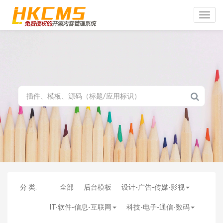
Toggle
naviga
分 类:
全部
后台模板
设计-广告-传媒-影视
IT-软件-信息-互联网
科技-电子-通信-数码