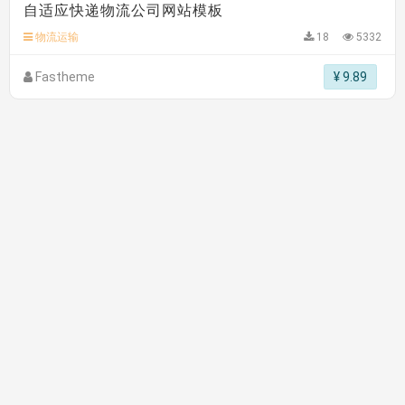
自适应快递物流公司网站模板
碧**天 安装《
文章采集插件（支持多模型）
》
￥20.00
理**房 安装《
响应式多语言蓝色主题通用企业模板
》
免
物流运输
18
5332
费
理**房 安装《
响应式多语言企业公司简单通用模板
》
免
Fastheme
¥ 9.89
费