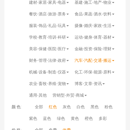
建材-家居-家具-电器
基建-施工-地产-物业
餐饮-酒店-旅游-票务
食品-果蔬-酒水-饮料
服装-饰品-礼品-玩具
摄像-婚庆-家政-生活
学校-教育-培训-科研
运动-健身-体育-器材
美容-保健-医院-医疗
金融-投资-保险-理财
财务-管理-法律-政府
汽车-汽配-交通-搬运
机械-设备-制造-仪器
化工-环保-能源-原料
农业-畜牧-养殖-宠物
博客-文章-资讯
通用-其他
营销型-外贸-商城
颜 色:
全部
红色
灰色
白色
黑色
粉色
紫色
蓝色
绿色
黄色
橙色
多彩