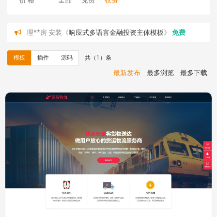
价 格:
全部
免费
收费
理**房 安装《
响应式多语言金融投资主体模板
》
免费
理**房 安装《
响应式多语言蓝色主题通用企业模板
》
免
费
模板
插件
源码
共（1）条
理**房 安装《
响应式多语言文化传媒模板
》
免费
理**房 安装《
响应式多语言会计机构模板
》
免费
最新发布
最多浏览
最多下载
hk****15 安装《
开源日历工具库
》
免费
hk****82 安装《
响应式多语言会计机构模板
》
免费
hk****82 安装《
响应式多语言文化传媒模板
》
免费
hk****71 安装《
响应式大气家居公司模板
》
￥10.00
心怀****i） 安装《
sitemap地图生成
》
免费
C**y 安装《
地图位置选取插件
》
免费
C**y 安装《
地图位置选取插件
》
免费
hk****08 安装《
Prism代码高亮插件
》
免费
hk****08 安装《
访客统计
》
免费
hk****08 安装《
一键生成应用
》
免费
hk****08 安装《
禁止IP访问
》
免费
hk****80 安装《
响应式多语言企业公司简单通用模板
》
免费
hk****80 安装《
响应式多语言企业公司简单通用模板
》
免费