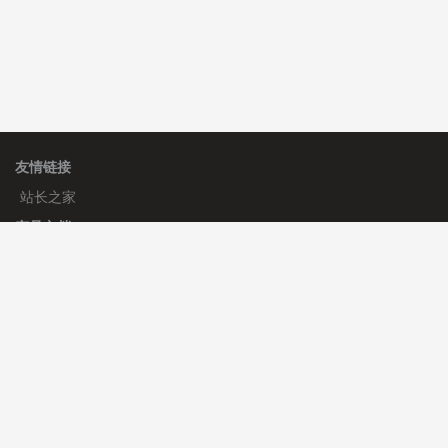
友情链接
站长之家
产品文档
使用手册
标签生成器
应用文档
更新日志
官方帮助
帮助中心
官方公告
使用帮助
安装与部署
服务支持
免费授权
使用协议
开发者中心