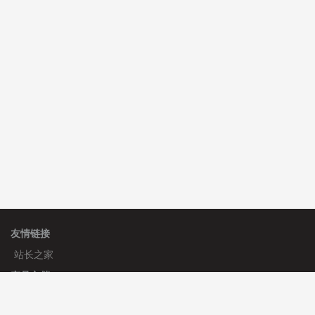
C**y 安装《
双语言响应式科技通用模板
》
免费
hk****82 安装《
响应式多语言会计机构模板
》
免费
hk****82 安装《
响应式多语言文化传媒模板
》
免费
友情链接
站长之家
产品文档
使用手册
标签生成器
应用文档