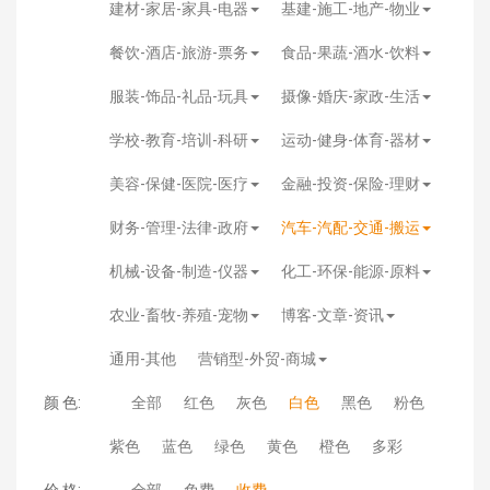
建材-家居-家具-电器
基建-施工-地产-物业
餐饮-酒店-旅游-票务
食品-果蔬-酒水-饮料
服装-饰品-礼品-玩具
摄像-婚庆-家政-生活
学校-教育-培训-科研
运动-健身-体育-器材
美容-保健-医院-医疗
金融-投资-保险-理财
财务-管理-法律-政府
汽车-汽配-交通-搬运
机械-设备-制造-仪器
化工-环保-能源-原料
农业-畜牧-养殖-宠物
博客-文章-资讯
通用-其他
营销型-外贸-商城
颜 色:
全部
红色
灰色
白色
黑色
粉色
紫色
蓝色
绿色
黄色
橙色
多彩