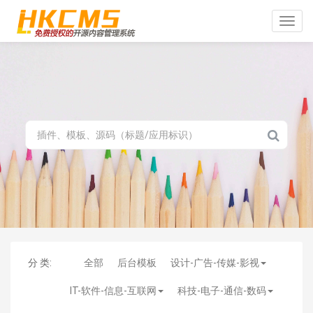
Toggle
naviga
分 类:
全部
后台模板
设计-广告-传媒-影视
IT-软件-信息-互联网
科技-电子-通信-数码