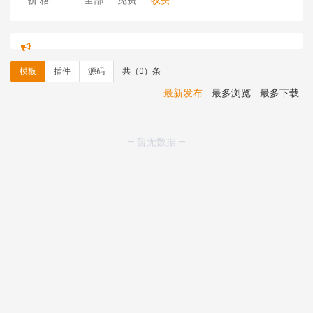
价 格:
全部
免费
收费
hk****71 安装《
响应式大气家居公司模板
》
￥10.00
心怀****i） 安装《
sitemap地图生成
》
免费
C**y 安装《
地图位置选取插件
》
免费
模板
插件
源码
共（0）条
C**y 安装《
地图位置选取插件
》
免费
hk****08 安装《
Prism代码高亮插件
》
免费
最新发布
最多浏览
最多下载
hk****08 安装《
访客统计
》
免费
hk****08 安装《
一键生成应用
》
免费
hk****08 安装《
禁止IP访问
》
免费
— 暂无数据 —
hk****80 安装《
响应式多语言企业公司简单通用模板
》
免费
hk****80 安装《
响应式多语言企业公司简单通用模板
》
免费
碧**天 安装《
文章采集插件（支持多模型）
》
￥20.00
hk****70 安装《
地图位置选取插件
》
免费
hk****70 安装《
sitemaps站点地图
》
免费
hk****28 安装《
Technoai科技人工智能IT服务多用途网
站模板
》
￥39.90
鸾**月 安装《
文件预览
》
￥9.90
C**y 安装《
响应式多语言白色主题通用企业站
》
免费
C**y 安装《
双语言响应式科技通用模板
》
免费