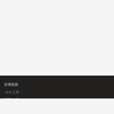
C**y 安装《
双语言响应式科技通用模板
》
免费
C**y 安装《
双语言响应式收缩导航式建筑行业模板
》
免
费
心怀****i） 安装《
sitemap地图生成
》
免费
友情链接
站长之家
产品文档
使用手册
标签生成器
应用文档