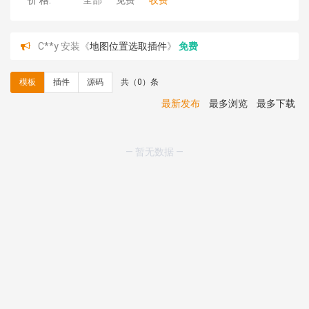
价 格:
全部
免费
收费
C**y 安装《
地图位置选取插件
》
免费
C**y 安装《
地图位置选取插件
》
免费
hk****08 安装《
Prism代码高亮插件
》
免费
模板
插件
源码
共（0）条
hk****08 安装《
访客统计
》
免费
hk****08 安装《
一键生成应用
》
免费
最新发布
最多浏览
最多下载
hk****08 安装《
禁止IP访问
》
免费
hk****80 安装《
响应式多语言企业公司简单通用模板
》
免费
— 暂无数据 —
hk****80 安装《
响应式多语言企业公司简单通用模板
》
免费
碧**天 安装《
文章采集插件（支持多模型）
》
￥20.00
hk****70 安装《
地图位置选取插件
》
免费
hk****70 安装《
sitemaps站点地图
》
免费
hk****28 安装《
Technoai科技人工智能IT服务多用途网
站模板
》
￥39.90
鸾**月 安装《
文件预览
》
￥9.90
C**y 安装《
响应式多语言白色主题通用企业站
》
免费
C**y 安装《
双语言响应式科技通用模板
》
免费
C**y 安装《
双语言响应式科技通用模板
》
免费
C**y 安装《
双语言响应式科技通用模板
》
免费