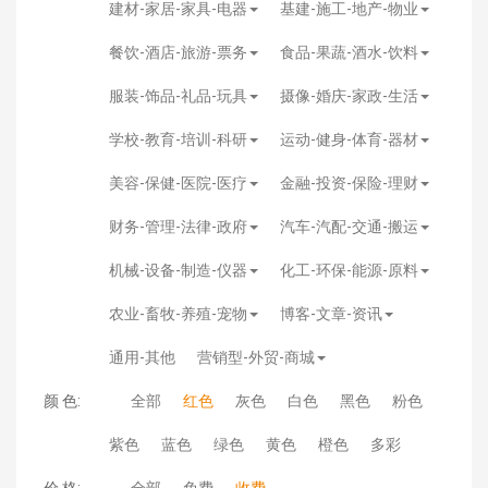
建材-家居-家具-电器
基建-施工-地产-物业
餐饮-酒店-旅游-票务
食品-果蔬-酒水-饮料
服装-饰品-礼品-玩具
摄像-婚庆-家政-生活
学校-教育-培训-科研
运动-健身-体育-器材
美容-保健-医院-医疗
金融-投资-保险-理财
财务-管理-法律-政府
汽车-汽配-交通-搬运
机械-设备-制造-仪器
化工-环保-能源-原料
农业-畜牧-养殖-宠物
博客-文章-资讯
通用-其他
营销型-外贸-商城
颜 色:
全部
红色
灰色
白色
黑色
粉色
紫色
蓝色
绿色
黄色
橙色
多彩