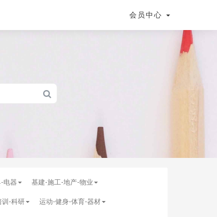
会员中心
具-电器
基建-施工-地产-物业
培训-科研
运动-健身-体育-器材