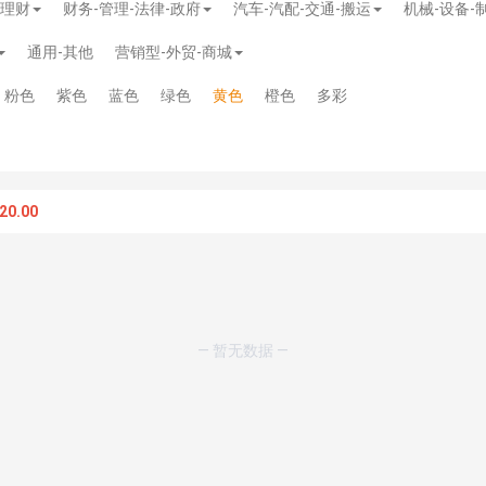
-理财
财务-管理-法律-政府
汽车-汽配-交通-搬运
机械-设备-
通用-其他
营销型-外贸-商城
粉色
紫色
蓝色
绿色
黄色
橙色
多彩
20.00
务多用途网站模板
》
￥39.90
》
免费
— 暂无数据 —
板
》
免费
板
》
免费
板
》
免费