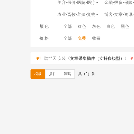
美容-保健-医院-医疗
金融-投资-保险
农业-畜牧-养殖-宠物
博客-文章-资讯
颜 色:
全部
红色
灰色
白色
黑色
价 格:
全部
免费
收费
碧**天 安装《
文章采集插件（支持多模型）
》
￥
hk****70 安装《
地图位置选取插件
》
免费
hk****70 安装《
sitemaps站点地图
》
免费
模板
插件
源码
共（0）条
hk****28 安装《
Technoai科技人工智能IT服
鸾**月 安装《
文件预览
》
￥9.90
C**y 安装《
响应式多语言白色主题通用企业站
C**y 安装《
双语言响应式科技通用模板
》
免费
C**y 安装《
双语言响应式科技通用模板
》
免费
C**y 安装《
双语言响应式科技通用模板
》
免费
C**y 安装《
双语言响应式科技通用模板
》
免费
C**y 安装《
双语言响应式收缩导航式建筑行业模
C**y 安装《
双语言响应式收缩导航式建筑行业模
C**y 安装《
双语言响应式收缩导航式建筑行业模