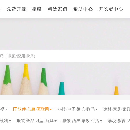
免费开源
捐赠
精选案例
帮助中心
开发者中心
影视
IT-软件-信息-互联网
科技-电子-通信-数码
建材-家居-家
-饮料
服装-饰品-礼品-玩具
摄像-婚庆-家政-生活
学校-教育-