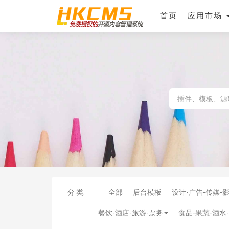
首页
应用市场
分 类:
全部
后台模板
设计-广告-传媒-
餐饮-酒店-旅游-票务
食品-果蔬-酒水