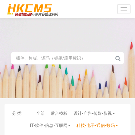
Toggle
naviga
分 类:
全部
后台模板
设计-广告-传媒-影视
IT-软件-信息-互联网
科技-电子-通信-数码