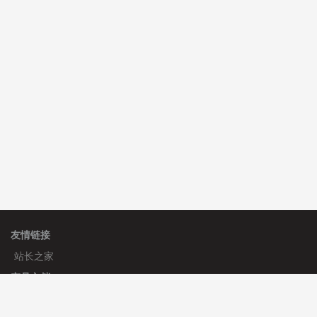
C**y 安装《
双语言响应式科技通用模板
》
免费
hk****82 安装《
响应式多语言会计机构模板
》
免费
hk****82 安装《
响应式多语言文化传媒模板
》
免费
友情链接
站长之家
产品文档
使用手册
标签生成器
应用文档