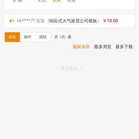
价 格:
全部
免费
收费
hk****71 安装《
响应式大气家居公司模板
》
￥10.00
心怀****i） 安装《
sitemap地图生成
》
免费
C**y 安装《
地图位置选取插件
》
免费
模板
插件
源码
共（0）条
C**y 安装《
地图位置选取插件
》
免费
hk****08 安装《
Prism代码高亮插件
》
免费
最新发布
最多浏览
最多下载
hk****08 安装《
访客统计
》
免费
hk****08 安装《
一键生成应用
》
免费
hk****08 安装《
禁止IP访问
》
免费
— 暂无数据 —
hk****80 安装《
响应式多语言企业公司简单通用模板
》
免费
hk****80 安装《
响应式多语言企业公司简单通用模板
》
免费
碧**天 安装《
文章采集插件（支持多模型）
》
￥20.00
hk****70 安装《
地图位置选取插件
》
免费
hk****70 安装《
sitemaps站点地图
》
免费
hk****28 安装《
Technoai科技人工智能IT服务多用途网
站模板
》
￥39.90
鸾**月 安装《
文件预览
》
￥9.90
C**y 安装《
响应式多语言白色主题通用企业站
》
免费
C**y 安装《
双语言响应式科技通用模板
》
免费