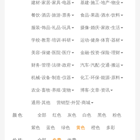
建材-家居-家具-电器
基建-施工-地产-物业
餐饮-酒店-旅游-票务
食品-果蔬-酒水-饮料
服装-饰品-礼品-玩具
摄像-婚庆-家政-生活
学校-教育-培训-科研
运动-健身-体育-器材
美容-保健-医院-医疗
金融-投资-保险-理财
财务-管理-法律-政府
汽车-汽配-交通-搬运
机械-设备-制造-仪器
化工-环保-能源-原料
农业-畜牧-养殖-宠物
博客-文章-资讯
通用-其他
营销型-外贸-商城
颜 色:
全部
红色
灰色
白色
黑色
粉色
紫色
蓝色
绿色
黄色
橙色
多彩