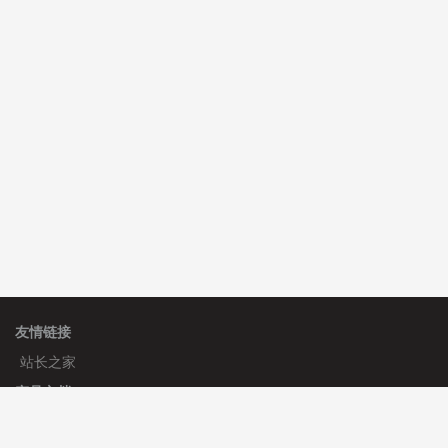
C**y 安装《
双语言响应式科技通用模板
》
免费
hk****82 安装《
响应式多语言会计机构模板
》
免费
友情链接
站长之家
产品文档
使用手册
标签生成器
应用文档