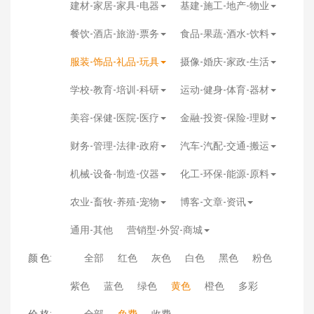
建材-家居-家具-电器
基建-施工-地产-物业
餐饮-酒店-旅游-票务
食品-果蔬-酒水-饮料
服装-饰品-礼品-玩具
摄像-婚庆-家政-生活
学校-教育-培训-科研
运动-健身-体育-器材
美容-保健-医院-医疗
金融-投资-保险-理财
财务-管理-法律-政府
汽车-汽配-交通-搬运
机械-设备-制造-仪器
化工-环保-能源-原料
农业-畜牧-养殖-宠物
博客-文章-资讯
通用-其他
营销型-外贸-商城
颜 色:
全部
红色
灰色
白色
黑色
粉色
紫色
蓝色
绿色
黄色
橙色
多彩