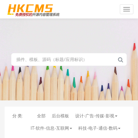
Toggle
naviga
分 类:
全部
后台模板
设计-广告-传媒-影视
IT-软件-信息-互联网
科技-电子-通信-数码