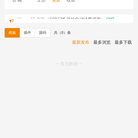
价 格:
全部
免费
收费
hk****82 安装《
响应式多语言文化传媒模板
》
免费
hk****71 安装《
响应式大气家居公司模板
》
￥10.00
心怀****i） 安装《
sitemap地图生成
》
免费
模板
插件
源码
共（0）条
C**y 安装《
地图位置选取插件
》
免费
C**y 安装《
地图位置选取插件
》
免费
最新发布
最多浏览
最多下载
hk****08 安装《
Prism代码高亮插件
》
免费
hk****08 安装《
访客统计
》
免费
hk****08 安装《
一键生成应用
》
免费
— 暂无数据 —
hk****08 安装《
禁止IP访问
》
免费
hk****80 安装《
响应式多语言企业公司简单通用模板
》
免费
hk****80 安装《
响应式多语言企业公司简单通用模板
》
免费
碧**天 安装《
文章采集插件（支持多模型）
》
￥20.00
hk****70 安装《
地图位置选取插件
》
免费
hk****70 安装《
sitemaps站点地图
》
免费
hk****28 安装《
Technoai科技人工智能IT服务多用途网
站模板
》
￥39.90
鸾**月 安装《
文件预览
》
￥9.90
C**y 安装《
响应式多语言白色主题通用企业站
》
免费
C**y 安装《
双语言响应式科技通用模板
》
免费