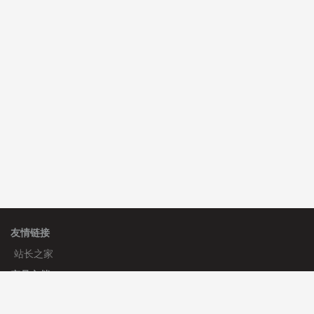
C**y 安装《
双语言响应式科技通用模板
》
免费
hk****82 安装《
响应式多语言会计机构模板
》
免费
hk****82 安装《
响应式多语言文化传媒模板
》
免费
友情链接
站长之家
产品文档
使用手册
标签生成器
应用文档