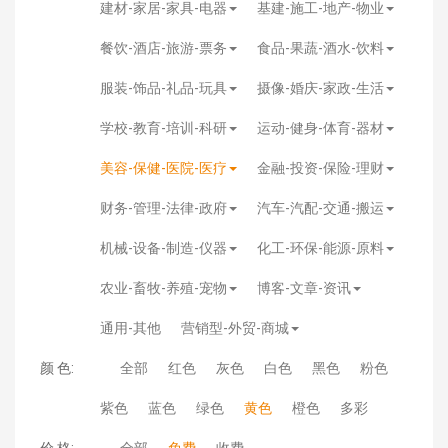
建材-家居-家具-电器
基建-施工-地产-物业
餐饮-酒店-旅游-票务
食品-果蔬-酒水-饮料
服装-饰品-礼品-玩具
摄像-婚庆-家政-生活
学校-教育-培训-科研
运动-健身-体育-器材
美容-保健-医院-医疗
金融-投资-保险-理财
财务-管理-法律-政府
汽车-汽配-交通-搬运
机械-设备-制造-仪器
化工-环保-能源-原料
农业-畜牧-养殖-宠物
博客-文章-资讯
通用-其他
营销型-外贸-商城
颜 色:
全部
红色
灰色
白色
黑色
粉色
紫色
蓝色
绿色
黄色
橙色
多彩