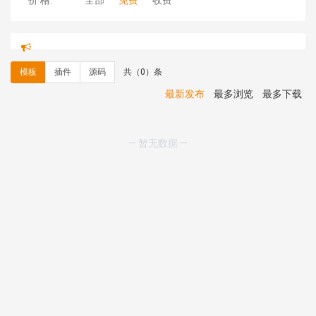
价 格:
全部
免费
收费
hk****71 安装《
响应式大气家居公司模板
》
￥10.00
心怀****i） 安装《
sitemap地图生成
》
免费
C**y 安装《
地图位置选取插件
》
免费
模板
插件
源码
共（0）条
C**y 安装《
地图位置选取插件
》
免费
hk****08 安装《
Prism代码高亮插件
》
免费
最新发布
最多浏览
最多下载
hk****08 安装《
访客统计
》
免费
hk****08 安装《
一键生成应用
》
免费
hk****08 安装《
禁止IP访问
》
免费
— 暂无数据 —
hk****80 安装《
响应式多语言企业公司简单通用模板
》
免费
hk****80 安装《
响应式多语言企业公司简单通用模板
》
免费
碧**天 安装《
文章采集插件（支持多模型）
》
￥20.00
hk****70 安装《
地图位置选取插件
》
免费
hk****70 安装《
sitemaps站点地图
》
免费
hk****28 安装《
Technoai科技人工智能IT服务多用途网
站模板
》
￥39.90
鸾**月 安装《
文件预览
》
￥9.90
C**y 安装《
响应式多语言白色主题通用企业站
》
免费
C**y 安装《
双语言响应式科技通用模板
》
免费