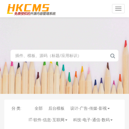
Toggle
naviga
分 类:
全部
后台模板
设计-广告-传媒-影视
IT-软件-信息-互联网
科技-电子-通信-数码