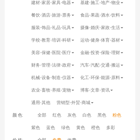
建材-家居-家具-电器
基建-施工-地产-物业
餐饮-酒店-旅游-票务
食品-果蔬-酒水-饮料
服装-饰品-礼品-玩具
摄像-婚庆-家政-生活
学校-教育-培训-科研
运动-健身-体育-器材
美容-保健-医院-医疗
金融-投资-保险-理财
财务-管理-法律-政府
汽车-汽配-交通-搬运
机械-设备-制造-仪器
化工-环保-能源-原料
农业-畜牧-养殖-宠物
博客-文章-资讯
通用-其他
营销型-外贸-商城
颜 色:
全部
红色
灰色
白色
黑色
粉色
紫色
蓝色
绿色
黄色
橙色
多彩