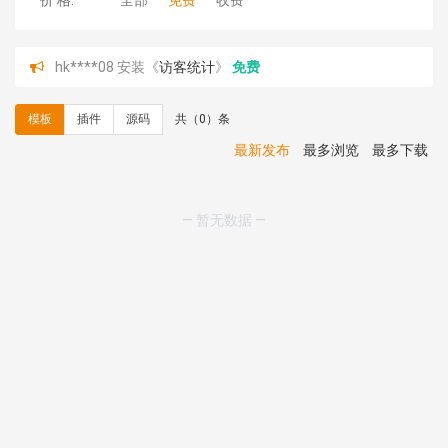
价 格:
全部
免费
收费
hk****08 安装《
访客统计
》
免费
hk****08 安装《
一键生成应用
》
免费
hk****08 安装《
禁止IP访问
》
免费
模板
插件
源码
共（0）条
hk****80 安装《
响应式多语言企业公司简单通用模板
》
免费
最新发布
最多浏览
最多下载
hk****80 安装《
响应式多语言企业公司简单通用模板
》
免费
碧**天 安装《
文章采集插件（支持多模型）
》
￥20.00
— 暂无数据 —
hk****70 安装《
地图位置选取插件
》
免费
hk****70 安装《
sitemaps站点地图
》
免费
hk****28 安装《
Technoai科技人工智能IT服务多用途网
站模板
》
￥39.90
鸾**月 安装《
文件预览
》
￥9.90
C**y 安装《
响应式多语言白色主题通用企业站
》
免费
C**y 安装《
双语言响应式科技通用模板
》
免费
C**y 安装《
双语言响应式科技通用模板
》
免费
C**y 安装《
双语言响应式科技通用模板
》
免费
C**y 安装《
双语言响应式科技通用模板
》
免费
C**y 安装《
双语言响应式收缩导航式建筑行业模板
》
免
费