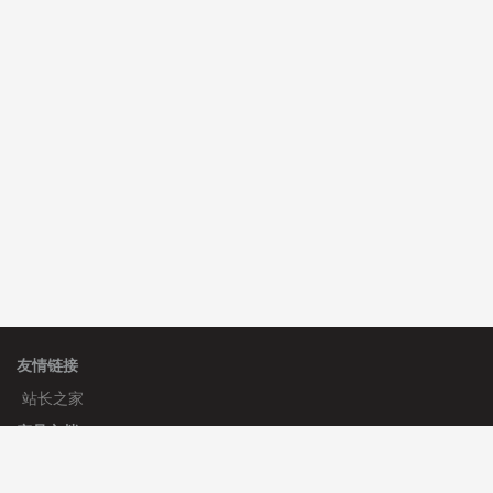
C**y 安装《
双语言响应式收缩导航式建筑行业模板
》
免
费
C**y 安装《
双语言响应式收缩导航式建筑行业模板
》
免
费
C**y 安装《
双语言响应式收缩导航式建筑行业模板
》
免
费
hk****08 安装《
Prism代码高亮插件
》
免费
友情链接
站长之家
产品文档
使用手册
标签生成器
应用文档