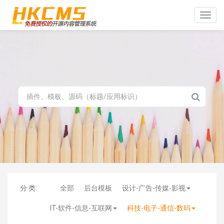
Toggle
naviga
分 类:
全部
后台模板
设计-广告-传媒-影视
IT-软件-信息-互联网
科技-电子-通信-数码