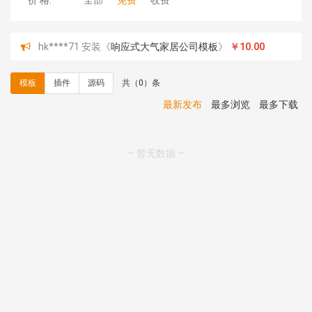
价 格:
全部
免费
收费
hk****71 安装《
响应式大气家居公司模板
》
￥10.00
心怀****i） 安装《
sitemap地图生成
》
免费
C**y 安装《
地图位置选取插件
》
免费
模板
插件
源码
共（0）条
C**y 安装《
地图位置选取插件
》
免费
hk****08 安装《
Prism代码高亮插件
》
免费
最新发布
最多浏览
最多下载
hk****08 安装《
访客统计
》
免费
hk****08 安装《
一键生成应用
》
免费
hk****08 安装《
禁止IP访问
》
免费
— 暂无数据 —
hk****80 安装《
响应式多语言企业公司简单通用模板
》
免费
hk****80 安装《
响应式多语言企业公司简单通用模板
》
免费
碧**天 安装《
文章采集插件（支持多模型）
》
￥20.00
hk****70 安装《
地图位置选取插件
》
免费
hk****70 安装《
sitemaps站点地图
》
免费
hk****28 安装《
Technoai科技人工智能IT服务多用途网
站模板
》
￥39.90
鸾**月 安装《
文件预览
》
￥9.90
C**y 安装《
响应式多语言白色主题通用企业站
》
免费
C**y 安装《
双语言响应式科技通用模板
》
免费