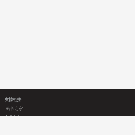
C**y 安装《
双语言响应式科技通用模板
》
免费
hk****82 安装《
响应式多语言会计机构模板
》
免费
hk****82 安装《
响应式多语言文化传媒模板
》
免费
友情链接
站长之家
产品文档
使用手册
标签生成器
应用文档