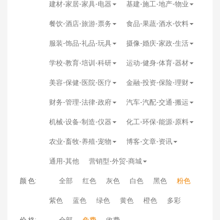
建材-家居-家具-电器
基建-施工-地产-物业
餐饮-酒店-旅游-票务
食品-果蔬-酒水-饮料
服装-饰品-礼品-玩具
摄像-婚庆-家政-生活
学校-教育-培训-科研
运动-健身-体育-器材
美容-保健-医院-医疗
金融-投资-保险-理财
财务-管理-法律-政府
汽车-汽配-交通-搬运
机械-设备-制造-仪器
化工-环保-能源-原料
农业-畜牧-养殖-宠物
博客-文章-资讯
通用-其他
营销型-外贸-商城
颜 色:
全部
红色
灰色
白色
黑色
粉色
紫色
蓝色
绿色
黄色
橙色
多彩