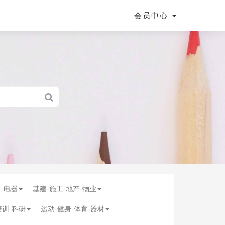
会员中心
具-电器
基建-施工-地产-物业
培训-科研
运动-健身-体育-器材