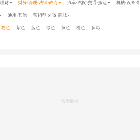
-理财
财务-管理-法律-政府
汽车-汽配-交通-搬运
机械-设备-
通用-其他
营销型-外贸-商城
粉色
紫色
蓝色
绿色
黄色
橙色
多彩
模板
》
免费
模板
》
免费
— 暂无数据 —
20.00
务多用途网站模板
》
￥39.90
》
免费