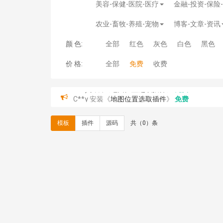
美容-保健-医院-医疗
金融-投资-保险
农业-畜牧-养殖-宠物
博客-文章-资讯
颜 色:
全部
红色
灰色
白色
黑色
价 格:
全部
免费
收费
C**y 安装《
地图位置选取插件
》
免费
hk****08 安装《
Prism代码高亮插件
》
免费
hk****08 安装《
访客统计
》
免费
模板
插件
源码
共（0）条
hk****08 安装《
一键生成应用
》
免费
hk****08 安装《
禁止IP访问
》
免费
hk****80 安装《
响应式多语言企业公司简单通用
hk****80 安装《
响应式多语言企业公司简单通用
碧**天 安装《
文章采集插件（支持多模型）
》
￥
hk****70 安装《
地图位置选取插件
》
免费
hk****70 安装《
sitemaps站点地图
》
免费
hk****28 安装《
Technoai科技人工智能IT服
鸾**月 安装《
文件预览
》
￥9.90
C**y 安装《
响应式多语言白色主题通用企业站