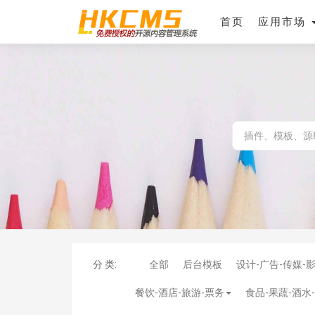
首页
应用市场
分 类:
全部
后台模板
设计-广告-传媒-
餐饮-酒店-旅游-票务
食品-果蔬-酒水