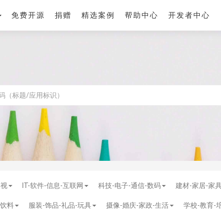
免费开源
捐赠
精选案例
帮助中心
开发者中心
影视
IT-软件-信息-互联网
科技-电子-通信-数码
建材-家居-家
-饮料
服装-饰品-礼品-玩具
摄像-婚庆-家政-生活
学校-教育-