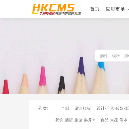
首页
应用市场
分 类:
全部
后台模板
设计-广告-传媒-
餐饮-酒店-旅游-票务
食品-果蔬-酒水