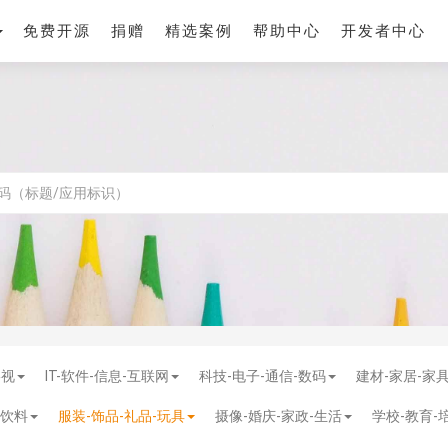
免费开源
捐赠
精选案例
帮助中心
开发者中心
影视
IT-软件-信息-互联网
科技-电子-通信-数码
建材-家居-家
-饮料
服装-饰品-礼品-玩具
摄像-婚庆-家政-生活
学校-教育-