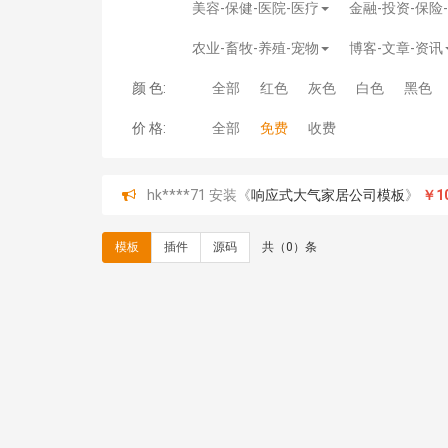
美容-保健-医院-医疗
金融-投资-保险
农业-畜牧-养殖-宠物
博客-文章-资讯
颜 色:
全部
红色
灰色
白色
黑色
价 格:
全部
免费
收费
hk****71 安装《
响应式大气家居公司模板
》
￥10
心怀****i） 安装《
sitemap地图生成
》
免费
C**y 安装《
地图位置选取插件
》
免费
模板
插件
源码
共（0）条
C**y 安装《
地图位置选取插件
》
免费
hk****08 安装《
Prism代码高亮插件
》
免费
hk****08 安装《
访客统计
》
免费
hk****08 安装《
一键生成应用
》
免费
hk****08 安装《
禁止IP访问
》
免费
hk****80 安装《
响应式多语言企业公司简单通用
hk****80 安装《
响应式多语言企业公司简单通用
碧**天 安装《
文章采集插件（支持多模型）
》
￥
hk****70 安装《
地图位置选取插件
》
免费
hk****70 安装《
sitemaps站点地图
》
免费