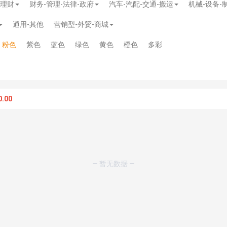
-理财
财务-管理-法律-政府
汽车-汽配-交通-搬运
机械-设备-
通用-其他
营销型-外贸-商城
粉色
紫色
蓝色
绿色
黄色
橙色
多彩
.00
— 暂无数据 —
模板
》
免费
模板
》
免费
20.00