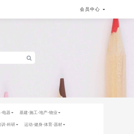
会员中心
具-电器
基建-施工-地产-物业
培训-科研
运动-健身-体育-器材