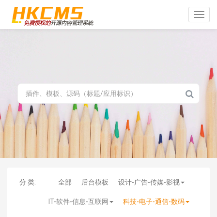
Toggle
naviga
分 类:
全部
后台模板
设计-广告-传媒-影视
IT-软件-信息-互联网
科技-电子-通信-数码