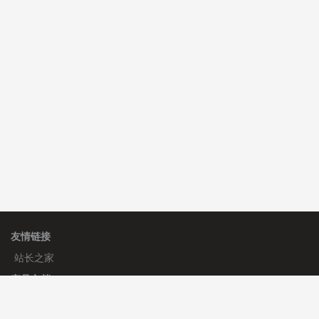
C**y 安装《
双语言响应式科技通用模板
》
免费
hk****82 安装《
响应式多语言会计机构模板
》
免费
hk****82 安装《
响应式多语言文化传媒模板
》
免费
友情链接
站长之家
产品文档
使用手册
标签生成器
应用文档