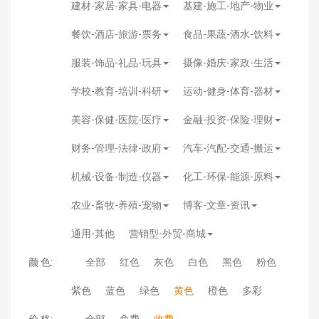
建材-家居-家具-电器
基建-施工-地产-物业
餐饮-酒店-旅游-票务
食品-果蔬-酒水-饮料
服装-饰品-礼品-玩具
摄像-婚庆-家政-生活
学校-教育-培训-科研
运动-健身-体育-器材
美容-保健-医院-医疗
金融-投资-保险-理财
财务-管理-法律-政府
汽车-汽配-交通-搬运
机械-设备-制造-仪器
化工-环保-能源-原料
农业-畜牧-养殖-宠物
博客-文章-资讯
通用-其他
营销型-外贸-商城
颜 色:
全部
红色
灰色
白色
黑色
粉色
紫色
蓝色
绿色
黄色
橙色
多彩