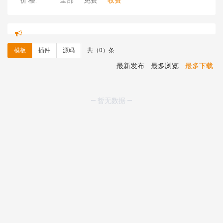
价 格:
全部
免费
收费
hk****71 安装《
响应式大气家居公司模板
》
￥10.00
心怀****i） 安装《
sitemap地图生成
》
免费
C**y 安装《
地图位置选取插件
》
免费
模板
插件
源码
共（0）条
C**y 安装《
地图位置选取插件
》
免费
hk****08 安装《
Prism代码高亮插件
》
免费
最新发布
最多浏览
最多下载
hk****08 安装《
访客统计
》
免费
hk****08 安装《
一键生成应用
》
免费
hk****08 安装《
禁止IP访问
》
免费
— 暂无数据 —
hk****80 安装《
响应式多语言企业公司简单通用模板
》
免费
hk****80 安装《
响应式多语言企业公司简单通用模板
》
免费
碧**天 安装《
文章采集插件（支持多模型）
》
￥20.00
hk****70 安装《
地图位置选取插件
》
免费
hk****70 安装《
sitemaps站点地图
》
免费
hk****28 安装《
Technoai科技人工智能IT服务多用途网
站模板
》
￥39.90
鸾**月 安装《
文件预览
》
￥9.90
C**y 安装《
响应式多语言白色主题通用企业站
》
免费
C**y 安装《
双语言响应式科技通用模板
》
免费