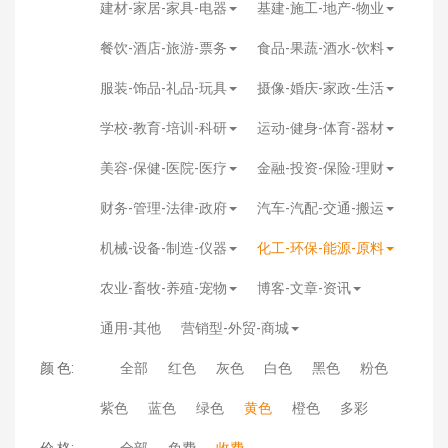
建材-家居-家具-电器
基建-施工-地产-物业
餐饮-酒店-旅游-票务
食品-果蔬-酒水-饮料
服装-饰品-礼品-玩具
摄像-婚庆-家政-生活
学校-教育-培训-科研
运动-健身-体育-器材
美容-保健-医院-医疗
金融-投资-保险-理财
财务-管理-法律-政府
汽车-汽配-交通-搬运
机械-设备-制造-仪器
化工-环保-能源-原料
农业-畜牧-养殖-宠物
博客-文章-资讯
通用-其他
营销型-外贸-商城
颜 色:
全部
红色
灰色
白色
黑色
粉色
紫色
蓝色
绿色
黄色
橙色
多彩