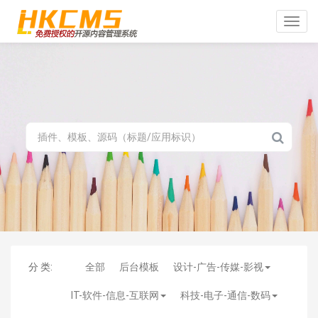
Toggle
naviga
分 类:
全部
后台模板
设计-广告-传媒-影视
IT-软件-信息-互联网
科技-电子-通信-数码