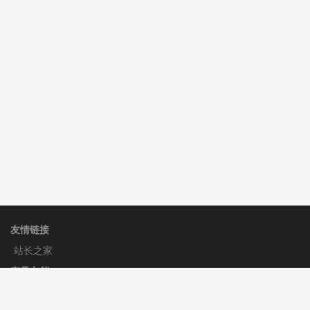
C**y 安装《
双语言响应式收缩导航式建筑行业模板
》
免
费
心怀****i） 安装《
sitemap地图生成
》
免费
C**y 安装《
地图位置选取插件
》
免费
友情链接
站长之家
产品文档
使用手册
标签生成器
应用文档