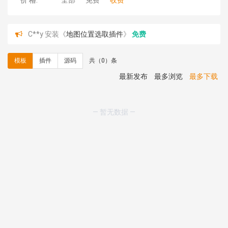
价 格:
全部
免费
收费
C**y 安装《
地图位置选取插件
》
免费
hk****08 安装《
Prism代码高亮插件
》
免费
hk****08 安装《
访客统计
》
免费
模板
插件
源码
共（0）条
hk****08 安装《
一键生成应用
》
免费
hk****08 安装《
禁止IP访问
》
免费
最新发布
最多浏览
最多下载
hk****80 安装《
响应式多语言企业公司简单通用模板
》
免费
hk****80 安装《
响应式多语言企业公司简单通用模板
》
— 暂无数据 —
免费
碧**天 安装《
文章采集插件（支持多模型）
》
￥20.00
hk****70 安装《
地图位置选取插件
》
免费
hk****70 安装《
sitemaps站点地图
》
免费
hk****28 安装《
Technoai科技人工智能IT服务多用途网
站模板
》
￥39.90
鸾**月 安装《
文件预览
》
￥9.90
C**y 安装《
响应式多语言白色主题通用企业站
》
免费
C**y 安装《
双语言响应式科技通用模板
》
免费
C**y 安装《
双语言响应式科技通用模板
》
免费
C**y 安装《
双语言响应式科技通用模板
》
免费
C**y 安装《
双语言响应式科技通用模板
》
免费