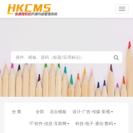
Toggle
naviga
分 类:
全部
后台模板
设计-广告-传媒-影视
IT-软件-信息-互联网
科技-电子-通信-数码