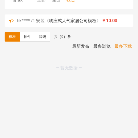
价 格:
全部
免费
收费
hk****71 安装《
响应式大气家居公司模板
》
￥10.00
心怀****i） 安装《
sitemap地图生成
》
免费
C**y 安装《
地图位置选取插件
》
免费
模板
插件
源码
共（0）条
C**y 安装《
地图位置选取插件
》
免费
hk****08 安装《
Prism代码高亮插件
》
免费
最新发布
最多浏览
最多下载
hk****08 安装《
访客统计
》
免费
hk****08 安装《
一键生成应用
》
免费
hk****08 安装《
禁止IP访问
》
免费
— 暂无数据 —
hk****80 安装《
响应式多语言企业公司简单通用模板
》
免费
hk****80 安装《
响应式多语言企业公司简单通用模板
》
免费
碧**天 安装《
文章采集插件（支持多模型）
》
￥20.00
hk****70 安装《
地图位置选取插件
》
免费
hk****70 安装《
sitemaps站点地图
》
免费
hk****28 安装《
Technoai科技人工智能IT服务多用途网
站模板
》
￥39.90
鸾**月 安装《
文件预览
》
￥9.90
C**y 安装《
响应式多语言白色主题通用企业站
》
免费
C**y 安装《
双语言响应式科技通用模板
》
免费