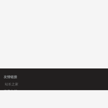
C**y 安装《
双语言响应式科技通用模板
》
免费
hk****82 安装《
响应式多语言会计机构模板
》
免费
hk****82 安装《
响应式多语言文化传媒模板
》
免费
友情链接
站长之家
产品文档
使用手册
标签生成器
应用文档
更新日志
官方帮助