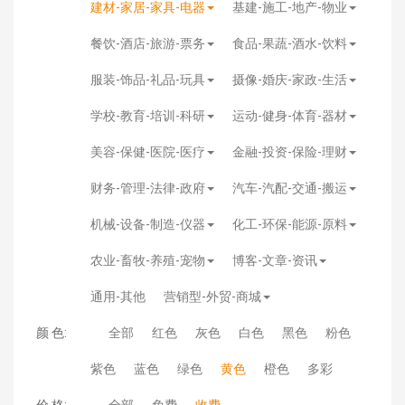
建材-家居-家具-电器
基建-施工-地产-物业
餐饮-酒店-旅游-票务
食品-果蔬-酒水-饮料
服装-饰品-礼品-玩具
摄像-婚庆-家政-生活
学校-教育-培训-科研
运动-健身-体育-器材
美容-保健-医院-医疗
金融-投资-保险-理财
财务-管理-法律-政府
汽车-汽配-交通-搬运
机械-设备-制造-仪器
化工-环保-能源-原料
农业-畜牧-养殖-宠物
博客-文章-资讯
通用-其他
营销型-外贸-商城
颜 色:
全部
红色
灰色
白色
黑色
粉色
紫色
蓝色
绿色
黄色
橙色
多彩