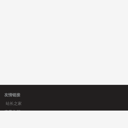
C**y 安装《
双语言响应式科技通用模板
》
免费
hk****82 安装《
响应式多语言会计机构模板
》
免费
hk****82 安装《
响应式多语言文化传媒模板
》
免费
友情链接
站长之家
产品文档
使用手册
标签生成器
应用文档