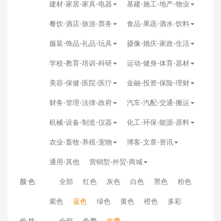
建材-家居-家具-电器
基建-施工-地产-物业
餐饮-酒店-旅游-票务
食品-果蔬-酒水-饮料
服装-饰品-礼品-玩具
摄像-婚庆-家政-生活
学校-教育-培训-科研
运动-健身-体育-器材
美容-保健-医院-医疗
金融-投资-保险-理财
财务-管理-法律-政府
汽车-汽配-交通-搬运
机械-设备-制造-仪器
化工-环保-能源-原料
农业-畜牧-养殖-宠物
博客-文章-资讯
通用-其他
营销型-外贸-商城
颜 色:
全部
红色
灰色
白色
黑色
粉色
紫色
蓝色
绿色
黄色
橙色
多彩