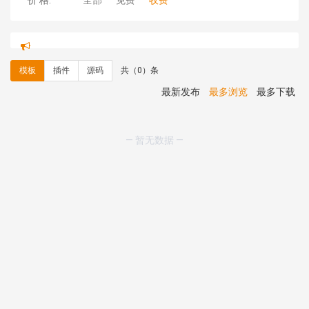
价 格:
全部
免费
收费
hk****71 安装《
响应式大气家居公司模板
》
￥10.00
心怀****i） 安装《
sitemap地图生成
》
免费
C**y 安装《
地图位置选取插件
》
免费
模板
插件
源码
共（0）条
C**y 安装《
地图位置选取插件
》
免费
hk****08 安装《
Prism代码高亮插件
》
免费
最新发布
最多浏览
最多下载
hk****08 安装《
访客统计
》
免费
hk****08 安装《
一键生成应用
》
免费
hk****08 安装《
禁止IP访问
》
免费
— 暂无数据 —
hk****80 安装《
响应式多语言企业公司简单通用模板
》
免费
hk****80 安装《
响应式多语言企业公司简单通用模板
》
免费
碧**天 安装《
文章采集插件（支持多模型）
》
￥20.00
hk****70 安装《
地图位置选取插件
》
免费
hk****70 安装《
sitemaps站点地图
》
免费
hk****28 安装《
Technoai科技人工智能IT服务多用途网
站模板
》
￥39.90
鸾**月 安装《
文件预览
》
￥9.90
C**y 安装《
响应式多语言白色主题通用企业站
》
免费
C**y 安装《
双语言响应式科技通用模板
》
免费