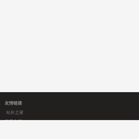
C**y 安装《
地图位置选取插件
》
免费
hk****08 安装《
Prism代码高亮插件
》
免费
hk****08 安装《
访客统计
》
免费
hk****08 安装《
一键生成应用
》
免费
友情链接
站长之家
产品文档
使用手册
标签生成器
应用文档