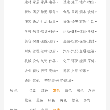
建材-家居-家具-电器
基建-施工-地产-物业
餐饮-酒店-旅游-票务
食品-果蔬-酒水-饮料
服装-饰品-礼品-玩具
摄像-婚庆-家政-生活
学校-教育-培训-科研
运动-健身-体育-器材
美容-保健-医院-医疗
金融-投资-保险-理财
财务-管理-法律-政府
汽车-汽配-交通-搬运
机械-设备-制造-仪器
化工-环保-能源-原料
农业-畜牧-养殖-宠物
博客-文章-资讯
通用-其他
营销型-外贸-商城
颜 色:
全部
红色
灰色
白色
黑色
粉色
紫色
蓝色
绿色
黄色
橙色
多彩