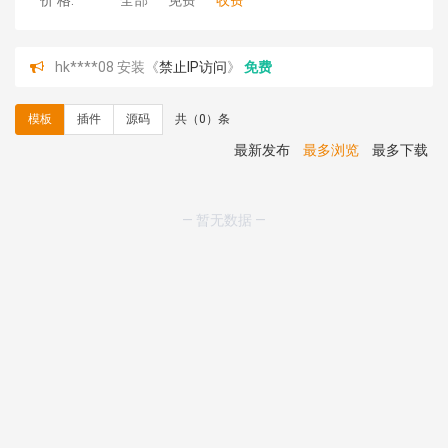
价 格:
全部
免费
收费
hk****08 安装《
禁止IP访问
》
免费
hk****80 安装《
响应式多语言企业公司简单通用模板
》
免费
模板
插件
源码
共（0）条
hk****80 安装《
响应式多语言企业公司简单通用模板
》
免费
最新发布
最多浏览
最多下载
碧**天 安装《
文章采集插件（支持多模型）
》
￥20.00
hk****70 安装《
地图位置选取插件
》
免费
hk****70 安装《
sitemaps站点地图
》
免费
— 暂无数据 —
hk****28 安装《
Technoai科技人工智能IT服务多用途网
站模板
》
￥39.90
鸾**月 安装《
文件预览
》
￥9.90
C**y 安装《
响应式多语言白色主题通用企业站
》
免费
C**y 安装《
双语言响应式科技通用模板
》
免费
C**y 安装《
双语言响应式科技通用模板
》
免费
C**y 安装《
双语言响应式科技通用模板
》
免费
C**y 安装《
双语言响应式科技通用模板
》
免费
C**y 安装《
双语言响应式收缩导航式建筑行业模板
》
免
费
心怀****i） 安装《
sitemap地图生成
》
免费
C**y 安装《
地图位置选取插件
》
免费