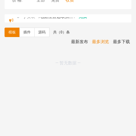
价 格:
全部
免费
收费
C**y 安装《
地图位置选取插件
》
免费
C**y 安装《
地图位置选取插件
》
免费
hk****08 安装《
Prism代码高亮插件
》
免费
模板
插件
源码
共（0）条
hk****08 安装《
访客统计
》
免费
hk****08 安装《
一键生成应用
》
免费
最新发布
最多浏览
最多下载
hk****08 安装《
禁止IP访问
》
免费
hk****80 安装《
响应式多语言企业公司简单通用模板
》
免费
— 暂无数据 —
hk****80 安装《
响应式多语言企业公司简单通用模板
》
免费
碧**天 安装《
文章采集插件（支持多模型）
》
￥20.00
hk****70 安装《
地图位置选取插件
》
免费
hk****70 安装《
sitemaps站点地图
》
免费
hk****28 安装《
Technoai科技人工智能IT服务多用途网
站模板
》
￥39.90
鸾**月 安装《
文件预览
》
￥9.90
C**y 安装《
响应式多语言白色主题通用企业站
》
免费
C**y 安装《
双语言响应式科技通用模板
》
免费
C**y 安装《
双语言响应式科技通用模板
》
免费
C**y 安装《
双语言响应式科技通用模板
》
免费
C**y 安装《
双语言响应式科技通用模板
》
免费