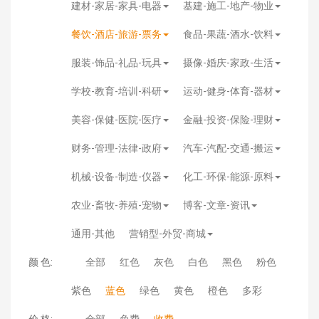
建材-家居-家具-电器
基建-施工-地产-物业
餐饮-酒店-旅游-票务
食品-果蔬-酒水-饮料
服装-饰品-礼品-玩具
摄像-婚庆-家政-生活
学校-教育-培训-科研
运动-健身-体育-器材
美容-保健-医院-医疗
金融-投资-保险-理财
财务-管理-法律-政府
汽车-汽配-交通-搬运
机械-设备-制造-仪器
化工-环保-能源-原料
农业-畜牧-养殖-宠物
博客-文章-资讯
通用-其他
营销型-外贸-商城
颜 色:
全部
红色
灰色
白色
黑色
粉色
紫色
蓝色
绿色
黄色
橙色
多彩