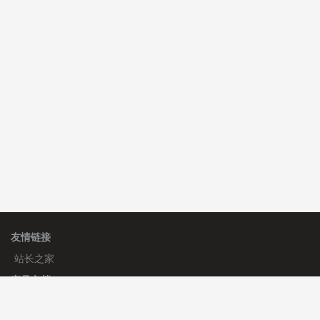
hk****71 安装《
响应式大气家居公司模板
》
￥10.00
心怀****i） 安装《
sitemap地图生成
》
免费
友情链接
站长之家
产品文档
使用手册
标签生成器
应用文档