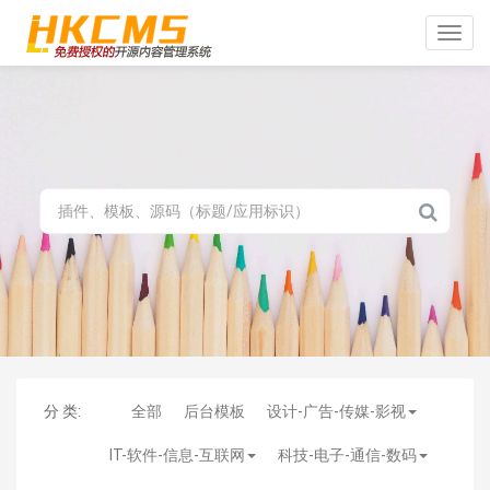
Toggle
naviga
分 类:
全部
后台模板
设计-广告-传媒-影视
IT-软件-信息-互联网
科技-电子-通信-数码