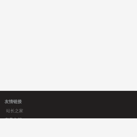
C**y 安装《
双语言响应式科技通用模板
》
免费
hk****82 安装《
响应式多语言会计机构模板
》
免费
hk****82 安装《
响应式多语言文化传媒模板
》
免费
友情链接
站长之家
产品文档
使用手册
标签生成器
应用文档