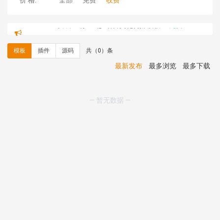
价 格:
全部
免费
收费
hk****71 安装《
响应式大气家居公司模板
》
￥10.00
心怀****i） 安装《
sitemap地图生成
》
免费
C**y 安装《
地图位置选取插件
》
免费
模板
插件
源码
共（0）条
C**y 安装《
地图位置选取插件
》
免费
hk****08 安装《
Prism代码高亮插件
》
免费
最新发布
最多浏览
最多下载
hk****08 安装《
访客统计
》
免费
hk****08 安装《
一键生成应用
》
免费
hk****08 安装《
禁止IP访问
》
免费
— 暂无数据 —
hk****80 安装《
响应式多语言企业公司简单通用模板
》
免费
hk****80 安装《
响应式多语言企业公司简单通用模板
》
免费
碧**天 安装《
文章采集插件（支持多模型）
》
￥20.00
hk****70 安装《
地图位置选取插件
》
免费
hk****70 安装《
sitemaps站点地图
》
免费
hk****28 安装《
Technoai科技人工智能IT服务多用途网
站模板
》
￥39.90
鸾**月 安装《
文件预览
》
￥9.90
C**y 安装《
响应式多语言白色主题通用企业站
》
免费
C**y 安装《
双语言响应式科技通用模板
》
免费