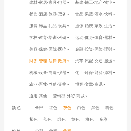
建材-家居-家具-电器
基建-施工-地产-物业
餐饮-酒店-旅游-票务
食品-果蔬-酒水-饮料
服装-饰品-礼品-玩具
摄像-婚庆-家政-生活
学校-教育-培训-科研
运动-健身-体育-器材
美容-保健-医院-医疗
金融-投资-保险-理财
财务-管理-法律-政府
汽车-汽配-交通-搬运
机械-设备-制造-仪器
化工-环保-能源-原料
农业-畜牧-养殖-宠物
博客-文章-资讯
通用-其他
营销型-外贸-商城
颜 色:
全部
红色
灰色
白色
黑色
粉色
紫色
蓝色
绿色
黄色
橙色
多彩