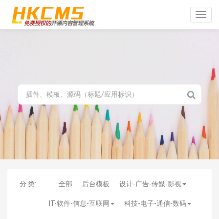
Toggle
naviga
分 类:
全部
后台模板
设计-广告-传媒-影视
IT-软件-信息-互联网
科技-电子-通信-数码