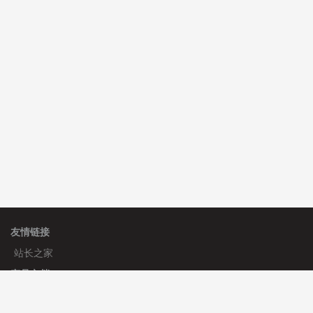
C**y 安装《
双语言响应式科技通用模板
》
免费
hk****82 安装《
响应式多语言会计机构模板
》
免费
hk****82 安装《
响应式多语言文化传媒模板
》
免费
友情链接
站长之家
产品文档
使用手册
标签生成器
应用文档