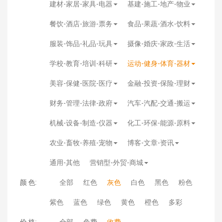
建材-家居-家具-电器
基建-施工-地产-物业
餐饮-酒店-旅游-票务
食品-果蔬-酒水-饮料
服装-饰品-礼品-玩具
摄像-婚庆-家政-生活
学校-教育-培训-科研
运动-健身-体育-器材
美容-保健-医院-医疗
金融-投资-保险-理财
财务-管理-法律-政府
汽车-汽配-交通-搬运
机械-设备-制造-仪器
化工-环保-能源-原料
农业-畜牧-养殖-宠物
博客-文章-资讯
通用-其他
营销型-外贸-商城
颜 色:
全部
红色
灰色
白色
黑色
粉色
紫色
蓝色
绿色
黄色
橙色
多彩