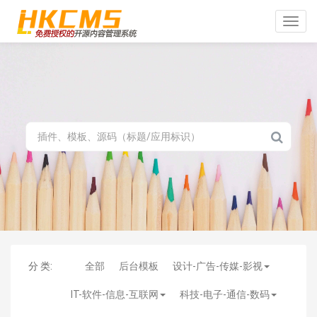
Toggle
naviga
分 类:
全部
后台模板
设计-广告-传媒-影视
IT-软件-信息-互联网
科技-电子-通信-数码