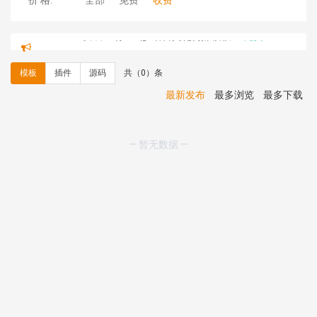
价 格:
全部
免费
收费
hk****71 安装《
响应式大气家居公司模板
》
￥10.00
心怀****i） 安装《
sitemap地图生成
》
免费
C**y 安装《
地图位置选取插件
》
免费
模板
插件
源码
共（0）条
C**y 安装《
地图位置选取插件
》
免费
hk****08 安装《
Prism代码高亮插件
》
免费
最新发布
最多浏览
最多下载
hk****08 安装《
访客统计
》
免费
hk****08 安装《
一键生成应用
》
免费
hk****08 安装《
禁止IP访问
》
免费
— 暂无数据 —
hk****80 安装《
响应式多语言企业公司简单通用模板
》
免费
hk****80 安装《
响应式多语言企业公司简单通用模板
》
免费
碧**天 安装《
文章采集插件（支持多模型）
》
￥20.00
hk****70 安装《
地图位置选取插件
》
免费
hk****70 安装《
sitemaps站点地图
》
免费
hk****28 安装《
Technoai科技人工智能IT服务多用途网
站模板
》
￥39.90
鸾**月 安装《
文件预览
》
￥9.90
C**y 安装《
响应式多语言白色主题通用企业站
》
免费
C**y 安装《
双语言响应式科技通用模板
》
免费